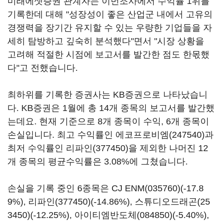
미래에셋증권 관계자는 이번조사에서 수익률 1위를
기록한데 대해 "성장성이 좋은 산업군 내에서 고유의
경쟁력을 장기간 유지할 수 있는 우량한 기업들을 자
세히 탐방하고 깊숙히 분석했다"면서 "시장 상황을
고려해 적절한 시점에 보고서를 발간한 점도 한몫했
다"고 전했습니다.
최하위를 기록한 증권사는 KB증권으로 나타났습니
다. KB증권은 1월에 총 14개 종목의 보고서를 발간했
는데요. 현재 기준으로 8개 종목이 수익, 6개 종목이
손실입니다. 최고 수익률인
에코프로비엠(247540)
과
최저 수익률인
리파인(377450)
을 제외한 나머진 12
개 종목의 평균수익률은 3.08%에 그쳤습니다.
손실을 기록 중인 6종목은
CJ ENM(035760)
(-17.8
9%),
리파인(377450)
(-14.86%),
스튜디오드래곤(25
3450)
(-12.25%),
아이티엠반도체(084850)
(-5.40%),