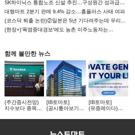
SK하이닉스 통합노조 신설 추진…구성원간 성과급
불만 확산
대형마트 2분기 판매 9.4% 감소…홈플러스 사태 여파
(코스닥 퇴출 논란)②일본은 5년 기다려주는데 우리는
당장 퇴출?…시간만으론 부족한 코스닥 구하기
(현장+)'폭염중대경보'에도 농촌 이주노동자는
강행군…'야외작업 중지' 권고도 무시
함께 볼만한 뉴스
(주간증시전망)
[IB토마토]
[IB토마토]
지수보다 종목…
(공시톺아보기)
(유증레이다)
선별 장세
수주 공시, 왜
툴젠, 조달액
이어진다
바로 매출로
3분의 1 토막…
잡히지 않을까
특허소송
비용부터 챙긴다