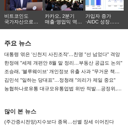
비트코인도
카카오, 2분기
가입자 증가
국가자산으로…'
매출·영업익 역대
·AIDC 성장…
보관·평가·처분'
최대…에이전트
SKT 2분기 성장
기준은 숙제
AI 수익화 관건
본궤도
주요 뉴스
대통령 엮은 '신천지 사진조작'…친명 "선 넘었다" 격앙
한정애 "세제 개편안 8월 말 정리…부동산 공급도 논의"
조승래, '블루웨이브' 개인정보 유출 사과 "무거운 책임
통감"
김민석 "일하는 당대표"…정청래 "의리가 제일 중요"
농협하나로유통 대규모유통업법 위반 적발…공정위,
과징금 4억6200만원 부과
많이 본 뉴스
(주간증시전망)지수보다 종목…선별 장세 이어진다