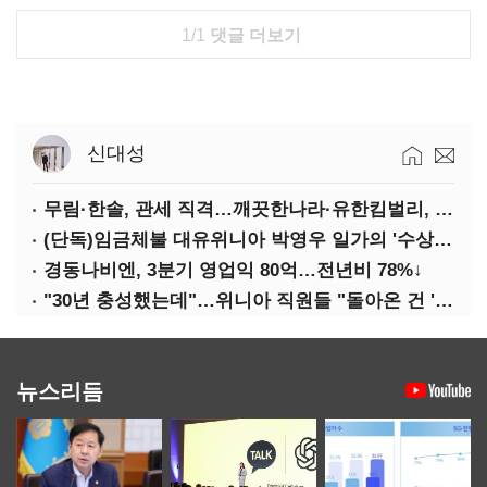
1/1
댓글 더보기
신대성
무림·한솔, 관세 직격…깨끗한나라·유한킴벌리, 수익성 악화
(단독)임금체불 대유위니아 박영우 일가의 '수상한 별장'
경동나비엔, 3분기 영업익 80억…전년비 78%↓
"30년 충성했는데"…위니아 직원들 "돌아온 건 '배신'"
뉴스리듬