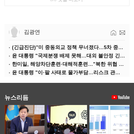
김광연
(긴급진단)"미 중동외교 정책 무너졌다…5차 중동전 가능성은 낮아"
윤 대통령 "국제분쟁 배제 못해…대외 불안정 긴밀대응"
한미일, 해양차단훈련·대해적훈련…"북한 위협 억제"
윤 대통령 "이·팔 사태로 물가부담…리스크 관리 만전 기해야"
뉴스리듬