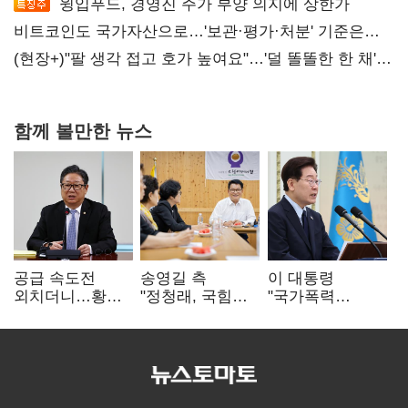
윙입푸드, 경영진 주가 부양 의지에 상한가
비트코인도 국가자산으로…'보관·평가·처분' 기준은
숙제
(현장+)"팔 생각 접고 호가 높여요"…'덜 똘똘한 한 채'
20억 키맞추기
함께 볼만한 뉴스
공급 속도전
송영길 측
이 대통령
외치더니…황희,
"정청래, 국힘
"국가폭력
난데없이 '폐버스
'역선택' 대상…
피해자에 사과…
리모델링' 제안
민주당 대표로
적극적 조사로
총선 지휘 못해"
진실 밝혀야"