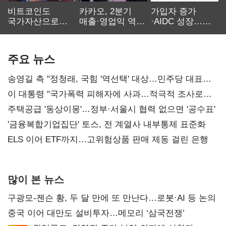
비트코인도
카카오, 2분기
가입자 증가
국가자산으로…'
매출·영업익 역대
·AIDC 성장…
보관·평가·처분'
최대…에이전트
SKT 2분기 성장
기준은 숙제
AI 수익화 관건
본궤도
주요 뉴스
송영길 측 "정청래, 국힘 '역선택' 대상…민주당 대표로
총선 지휘 못해"
이 대통령 "국가폭력 피해자에 사과…적극적 조사로
진실 밝혀야"
주택공급 '동상이몽'…정부·서울시 협력 없으면 '공수표'
'금융복합기업집단' 토스, 전 계열사 내부통제 표준화
ELS 이어 ETF까지…고위험상품 판매 제동 걸린 은행
많이 본 뉴스
구광모-젠슨 황, 두 달 만에 또 만난다…로봇·AI 등 논의
중국 이어 대만도 설비투자…메모리 ‘삼국전쟁’