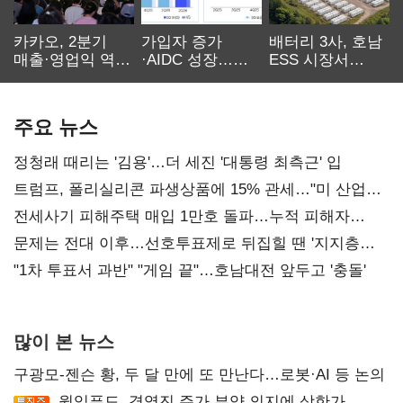
카카오, 2분기
가입자 증가
배터리 3사, 호남
매출·영업익 역대
·AIDC 성장…
ESS 시장서
최대…에이전트
SKT 2분기 성장
‘격돌’
AI 수익화 관건
본궤도
주요 뉴스
정청래 때리는 '김용'…더 세진 '대통령 최측근' 입
트럼프, 폴리실리콘 파생상품에 15% 관세…"미 산업
재건"
전세사기 피해주택 매입 1만호 돌파…누적 피해자
4만278명
문제는 전대 이후…선호투표제로 뒤집힐 땐 '지지층
불복'
"1차 투표서 과반" "게임 끝"…호남대전 앞두고 '충돌'
많이 본 뉴스
구광모-젠슨 황, 두 달 만에 또 만난다…로봇·AI 등 논의
윙입푸드, 경영진 주가 부양 의지에 상한가