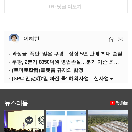
0/0
댓글 더보기
이혜현
과징금 '폭탄' 맞은 쿠팡…상장 5년 만에 최대 손실
쿠팡, 2분기 8350억원 영업손실…분기 기준 최대 적자
(토마토칼럼)플랫폼 규제의 함정
(SPC 민낯)①'밑 빠진 독' 해외사업…신사업도 경고등
뉴스리듬