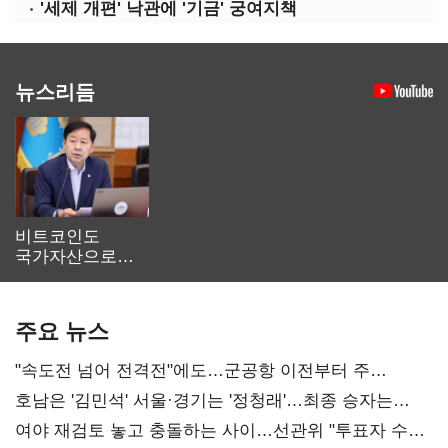
'세제 개편' 낙관에 '기금' 궁여지책
뉴스리듬
비트코인도
국가자산으로…'
보관·평가·처분'
기준은 숙제
주요 뉴스
"속도전 넘어 전격전"에도…군공항 이전부터 주
52시간까지 '뇌관'
호남은 '김민석' 서울·경기는 '정청래'…최종 승자는
'안갯속'
여야 재검토 놓고 충돌하는 사이…선관위 "투표자 수