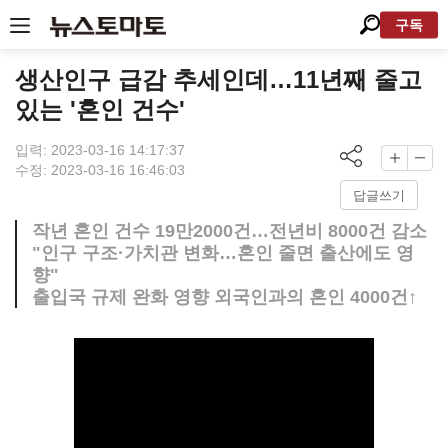
구독
생산인구 급감 추세인데…11년째 줄고
있는 '혼인 건수'
입력: 2023-03-16 14:17:37
수정: 2023-03-16 16:46:03
답글쓰기
작년 혼인 건수 19만2000건…전년비 8000건 감소
"인구 구조·가치관 변화…혼인 줄면 출산에도 영
향"
출입국 규제 완화 영향 외국인과의 혼인 4000건↑