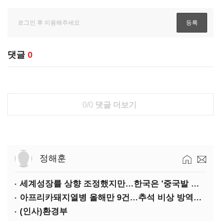
댓글
0
0/0
댓글 더보기
정해훈
세계성장률 상향 조정했지만…한국은 '중국발 살얼음판'
아프리카돼지열병 올해만 9건…추석 비상 방역에 '총력'
(인사)환경부