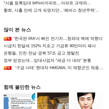
오차 당연"
"서울 등록임대 84%비아파트…아파트 규제와
달리해야"
황희, 사흘 만에 고개 숙였지만…'폐버스 청년주택'
후폭풍
많이 본 뉴스
'한국판 IRA'서 빠진 전기차…청와대 벽에 막혔다
시금치 한달새 152% 치솟고 가금류 90만마리 폐사
은행들, 인천·전남·경북 57조 금고 쟁탈전
정부 믿었는데…임대사업자 "세금 더 내라" 분통
‘구금 사태’ 현대차 HMGMA, 미 재향군인 채용
확대로 분위기 반전
함께 볼만한 뉴스