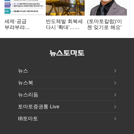
세제·공급
반도체발 회복세
(토마토칼럼)'이
부랴부랴
다시 '확대'…
젠 잊기로 해요'
재검토…'구윤철·
제조업 생산
김윤덕' 책임론
5.8% 반등
뉴스
뉴스북
뉴스리듬
토마토증권통 Live
IB토마토