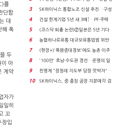
C)를
세 이어진다...
3
SK하이닉스 통합노조 신설 추진…구성
 판단합
원 간 성과급 불...
4
건설 한계기업 5년 새 3배↑…PF·주택
는 대
침체에 재무 ...
난해 폭
5
(코스닥 퇴출 논란)②일본은 5년 기다
려주는데 우리는 ...
6
농협하나로유통 대규모유통업법 위반
적발…공정위, 과...
7
(현장+)'폭염중대경보'에도 농촌 이주
을 두
노동자는 강행군…'야...
8
'100만' 호남·수도권 경선…운명의 일
권이 아
주일
9
친명계 "정청래 지도부 당정 엇박자"…
은 계약
친청계 "신천지 오...
10
SK하이닉스, 중 충칭 공장 지분매각 검
토?…“확정된 바...
사업자가
 일일히
고 꼬
주장입