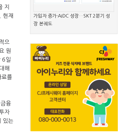
을 지
. 현재
가입자 증가·AIDC 성장…SKT 2분기 성
장 본궤도
실적으
요 원
 6일
 대해
자료를
 금융
"투자
이 있는