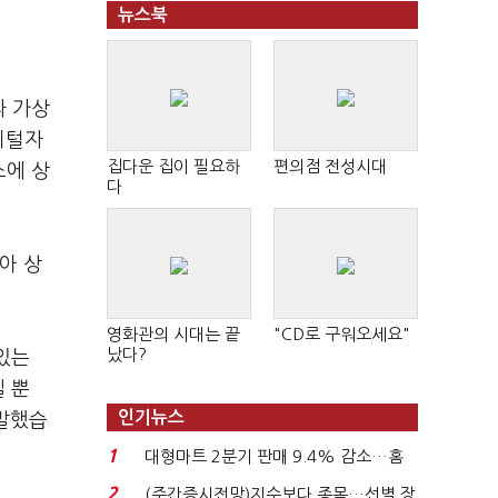
뉴스북
라 가상
지털자
집다운 집이 필요하
편의점 전성시대
소에 상
다
아 상
영화관의 시대는 끝
"CD로 구워오세요"
났다?
있는
 뿐
인기뉴스
말했습
1
대형마트 2분기 판매 9.4% 감소…홈
플러스 사태 여파...
2
(주간증시전망)지수보다 종목…선별 장