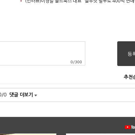
0
/
300
추천
0/0
댓글 더보기