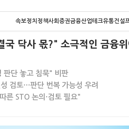
속보
정치
정책
사회
증권
금융
산업
테크
유통
건설
결국 닥사 몫?" 소극적인 금융
 판단 놓고 침묵" 비판
권성 검토…판단 번복 가능성 우려
른 STO 논의·검토 필요"