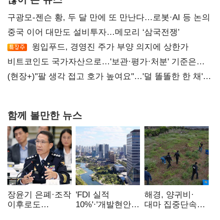
구광모-젠슨 황, 두 달 만에 또 만난다…로봇·AI 등 논의
중국 이어 대만도 설비투자…메모리 ‘삼국전쟁’
윙입푸드, 경영진 주가 부양 의지에 상한가
비트코인도 국가자산으로…'보관·평가·처분' 기준은
숙제
(현장+)"팔 생각 접고 호가 높여요"…'덜 똘똘한 한 채'
20억 키맞추기
함께 볼만한 뉴스
장윤기 은폐·조작
'FDI 실적
해경, 양귀비·
이후로도
10%'·'개발현안
대마 집중단속…
정보유출·
산적'…
4개월 동안