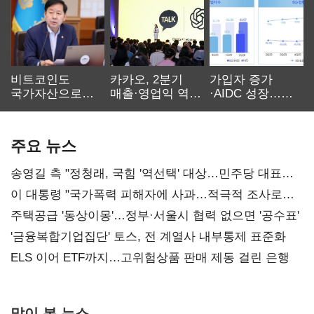
비트코인도
카카오, 2분기
가입자 증가
국가자산으로…'
매출·영업익 역대
·AIDC 성장…
보관·평가·처분'
최대…에이전트
SKT 2분기 성장
기준은 숙제
AI 수익화 관건
본궤도
주요 뉴스
송영길 측 "정청래, 국힘 '역선택' 대상…민주당 대표로
총선 지휘 못해"
이 대통령 "국가폭력 피해자에 사과…적극적 조사로
진실 밝혀야"
주택공급 '동상이몽'…정부·서울시 협력 없으면 '공수표'
'금융복합기업집단' 토스, 전 계열사 내부통제 표준화
ELS 이어 ETF까지…고위험상품 판매 제동 걸린 은행
많이 본 뉴스