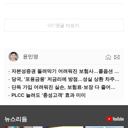
0/0
댓글 더보기
윤민영
자본성증권 돌려막기 어려워진 보험사…콜옵션 부담 급증
당국, '포용금융' 저금리에 방점…성실 상환 차주는 '역차별'
단독 가입 어려워진 실손, 보험료·보장 다 줄어든 5세대는?
PLCC 늘려도 '충성고객' 효과 미미
뉴스리듬