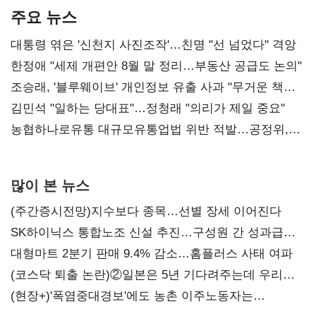
주요 뉴스
대통령 엮은 '신천지 사진조작'…친명 "선 넘었다" 격앙
한정애 "세제 개편안 8월 말 정리…부동산 공급도 논의"
조승래, '블루웨이브' 개인정보 유출 사과 "무거운 책임
통감"
김민석 "일하는 당대표"…정청래 "의리가 제일 중요"
농협하나로유통 대규모유통업법 위반 적발…공정위,
과징금 4억6200만원 부과
많이 본 뉴스
(주간증시전망)지수보다 종목…선별 장세 이어진다
SK하이닉스 통합노조 신설 추진…구성원 간 성과급
불만 확산
대형마트 2분기 판매 9.4% 감소…홈플러스 사태 여파
(코스닥 퇴출 논란)②일본은 5년 기다려주는데 우리는
당장 퇴출?…시간만으론 부족한 코스닥 구하기
(현장+)'폭염중대경보'에도 농촌 이주노동자는