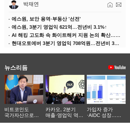
박재연
에스원, 보안 용역·부동산 '선전'
에스원, 3분기 영업익 621억…전년비 3.1%↑
AI 해킹 고도화 속 화이트해커 지원 논의 확산…'버그바운티' 재조명
현대오토에버 3분기 영업익 708억원…전년비 34.8%↑
뉴스리듬
비트코인도
카카오, 2분기
가입자 증가
국가자산으로…'
매출·영업익 역대
·AIDC 성장…
보관·평가·처분'
최대…에이전트
SKT 2분기 성장
기준은 숙제
AI 수익화 관건
본궤도