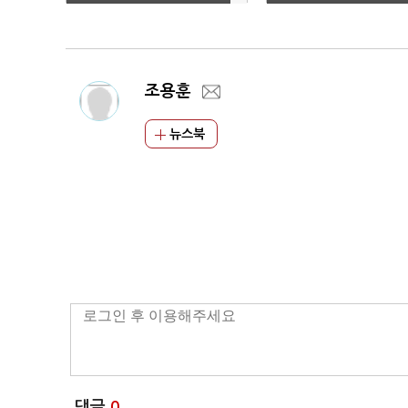
자유치·1만명 일자리 창
'여전'
출
조용훈
뉴스북
댓글
0