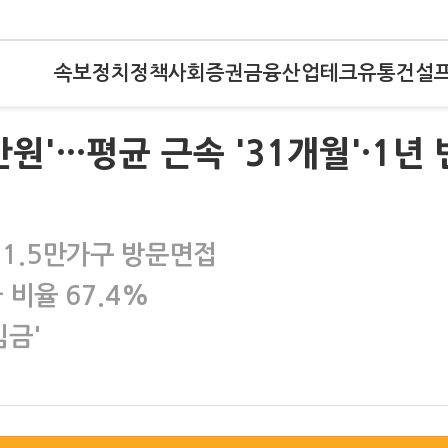
속보
정치
정책
사회
증권
금융
산업
테크
유통
건설
만원'…평균 근속 '31개월'·1년 
 1.5만가구 방문면접
 비율 67.4%
임금'