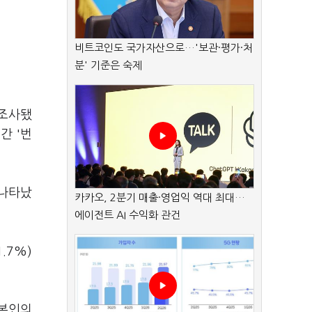
비트코인도 국가자산으로…'보관·평가·처
분' 기준은 숙제
 조사됐
간 '번
 나타났
카카오, 2분기 매출·영업익 역대 최대…
에이전트 AI 수익화 관건
.7%)
 본인의