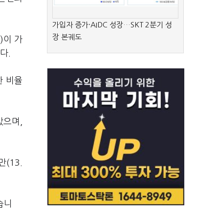
가입자 증가·AIDC 성장…SKT 2분기 성
장 본궤도
)이 가
다.
한 비율
았으며,
(13.
습니