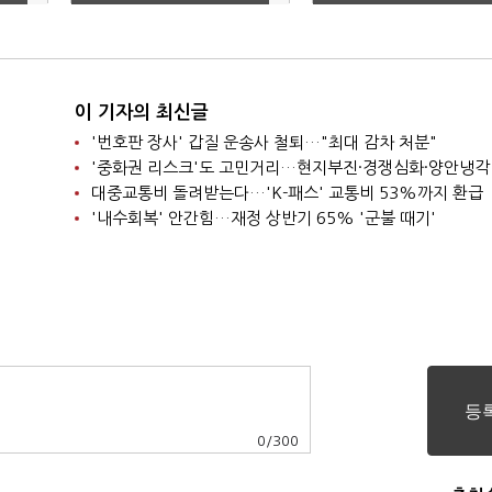
기 호전 요인 없다"
성 절반 '부정적'
이 기자의 최신글
'번호판 장사' 갑질 운송사 철퇴…"최대 감차 처분"
'중화권 리스크'도 고민거리…현지부진·경쟁심화·양안냉각
대중교통비 돌려받는다…'K-패스' 교통비 53%까지 환급
'내수회복' 안간힘…재정 상반기 65% '군불 때기'
0
/
300