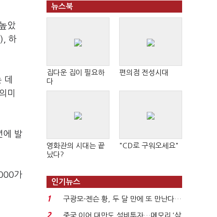
뉴스북
 높았
, 하
집다운 집이 필요하
편의점 전성시대
 데
다
 의미
년에 발
영화관의 시대는 끝
"CD로 구워오세요"
났다?
000가
인기뉴스
1
구광모-젠슨 황, 두 달 만에 또 만난다…
로봇·AI 등 논...
2
중국 이어 대만도 설비투자…메모리 ‘삼