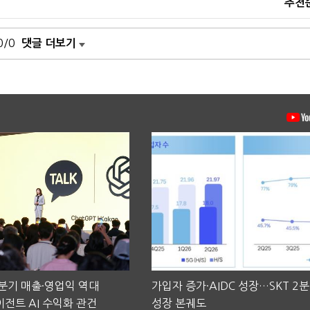
추천
0/0
댓글 더보기
2분기 매출·영업익 역대
가입자 증가·AIDC 성장…SKT 2
전트 AI 수익화 관건
성장 본궤도