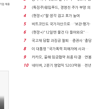
기업 채용
국전쟁’
3
(특징주)윙입푸드, 경영진 주가 부양 의
지에 상한가...
4
(현장+)"팔 생각 접고 호가 높여
요"…'덜 똘똘한 한 채' 20...
5
비트코인도 국가자산으로…'보관·평가·
처분' 기준은 ...
6
(현장+)"12일엔 물건 다 들어와요"…
빈 매대 채우며 문 연 ...
7
국고채 담합 과징금 철퇴…증권사 '충당
금 폭탄' 우려...
8
이 대통령 "국가폭력 피해자에 사과…
적극적 조사로 진...
9
카카오, 올해 임금협약 최종 타결…연봉
6.3% 인상·격려...
10
네이버, 2분기 영업익 5203억원…전년
비 0.2% 감소...