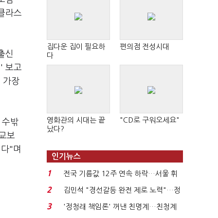
 클라스
집다운 집이 필요하
편의점 전성시대
출신
다
' 보고
 가장
영화관의 시대는 끝
"CD로 구워오세요"
 수밖
났다?
 교보
렵다"며
인기뉴스
1
전국 기름값 12주 연속 하락…서울 휘
발윳값 1909원...
2
김민석 "경선갈등 완전 제로 노력"…정
청래 "반명 공세 사...
3
'정청래 책임론' 꺼낸 친명계…친청계