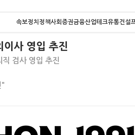
속보
정치
정책
사회
증권
금융
산업
테크
유통
건설
외이사 영입 추진
퇴직 검사 영입 추진
"