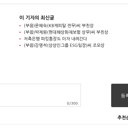
이 기자의 최신글
(부음)문혜숙(KB캐피탈 전무)씨 부친상
(부음)박제원(현대해상화재보험 상무)씨 부친상
저축은행 파킹통장도 이자 내려간다
(부음)강명석(상상인그룹 ESG팀장)씨 조모상
0
/
300
추천