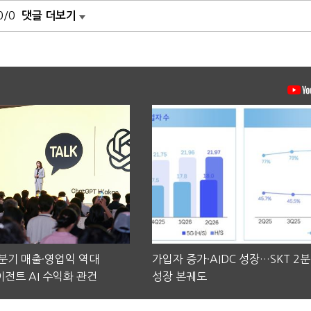
0/0
댓글 더보기
2분기 매출·영업익 역대
가입자 증가·AIDC 성장…SKT 2
전트 AI 수익화 관건
성장 본궤도