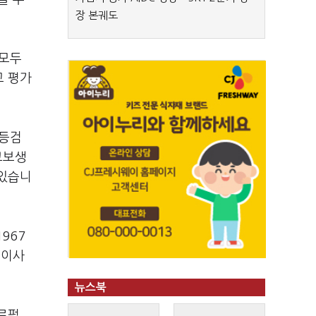
장 본궤도
 모두
고 평가
고등검
교보생
 있습니
967
 이사
뉴스북
로펌