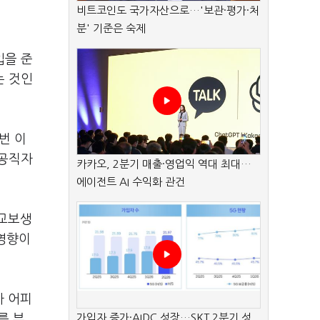
비트코인도 국가자산으로…'보관·평가·처
분' 기준은 숙제
입을 준
는 것인
번 이
직공직자
카카오, 2분기 매출·영업익 역대 최대…
에이전트 AI 수익화 관건
 교보생
 영향이
자 어피
가입자 증가·AIDC 성장…SKT 2분기 성
를 부