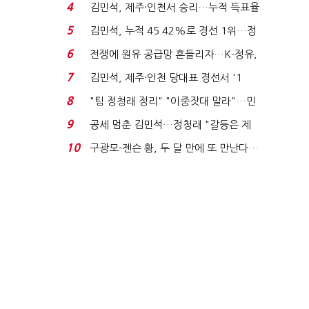
는 추가투표 때리기...
4
김민석, 제주·인천서 승리…누적 득표율
'1위 탈환'(종합)...
5
김민석, 누적 45.42%로 경선 1위…정
청래와 격차 0.86%p(...
6
전쟁에 원유 공급망 흔들리자…K-정유,
에너지안보 핵심...
7
김민석, 제주·인천 당대표 경선서 '1
위'(1보)...
8
"팀 정청래 정리" "이중잣대 말라"…민
주 최고위원 계파 다...
9
공세 멈춘 김민석…정청래 "갈등은 제
가 수습"
10
구광모-젠슨 황, 두 달 만에 또 만난다…
로봇·AI 등 논...