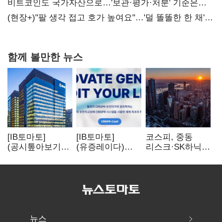
비트코인도 국가자산으로…'보관·평가·처분' 기준은
숙제
(현장+)"팔 생각 접고 호가 높여요"…'덜 똘똘한 한 채'
20억 키맞추기
함께 볼만한 뉴스
[IB토마토]
[IB토마토]
코스피, 중동
(공시톺아보기)
(유증레이다)
리스크·SK하닉
수주 공시, 왜
툴젠, 조달액
5% 급락에
바로 매출로
3분의 1 토막…
뒷걸음
잡히지 않을까
특허소송
비용부터 챙긴다
뉴스