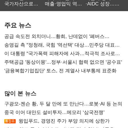
국가자산으로…'
매출·영업익 역대
·AIDC 성장…
보관·평가·처분'
최대…에이전트
SKT 2분기 성장
기준은 숙제
AI 수익화 관건
본궤도
주요 뉴스
공급 속도전 외치더니…황희, 난데없이 '폐버스
리모델링' 제안
송영길 측 "정청래, 국힘 '역선택' 대상…민주당 대표로
총선 지휘 못해"
이 대통령 "국가폭력 피해자에 사과…적극적 조사로
진실 밝혀야"
주택공급 '동상이몽'…정부·서울시 협력 없으면 '공수표'
'금융복합기업집단' 토스, 전 계열사 내부통제 표준화
많이 본 뉴스
구광모-젠슨 황, 두 달 만에 또 만난다…로봇·AI 등 논의
중국 이어 대만도 설비투자…메모리 ‘삼국전쟁’
윙입푸드, 경영진 주가 부양 의지에 상한가