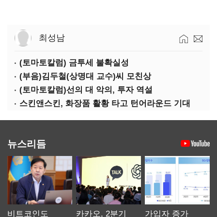
최성남
(토마토칼럼) 금투세 불확실성
(부음)김두철(상명대 교수)씨 모친상
(토마토칼럼)선의 대 악의, 투자 역설
스킨앤스킨, 화장품 활황 타고 턴어라운드 기대
뉴스리듬
비트코인도
카카오, 2분기
가입자 증가