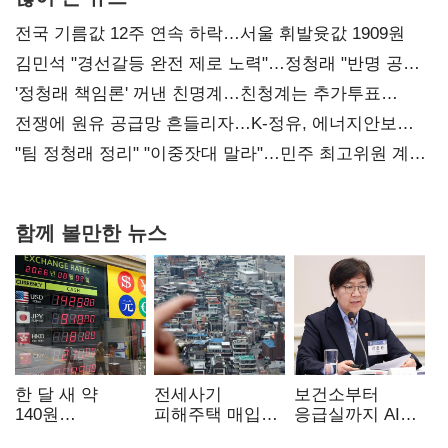
전국 기름값 12주 연속 하락…서울 휘발윳값 1909원
김민석 "경선갈등 완전 제로 노력"…정청래 "반명 공세
사과부터"
'정청래 책임론' 꺼낸 친명계…친청계는 추가투표
때리기
전쟁에 원유 공급망 흔들리자…K-정유, 에너지안보
핵심으로 재부상
"팀 정청래 정리" "이중잣대 말라"…민주 최고위원 계파
다툼 격화
함께 볼만한 뉴스
한 달 새 약
전세사기
보건소부터
140원
피해주택 매입
응급실까지 AI
급락…'역대급
1만호 돌파…
확산…지역의료