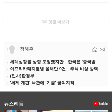
0/0
댓글 더보기
정해훈
세계성장률 상향 조정했지만…한국은 '중국발 살얼음판'
아프리카돼지열병 올해만 9건…추석 비상 방역에 '총력'
(인사)환경부
'세제 개편' 낙관에 '기금' 궁여지책
뉴스리듬