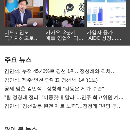
비트코인도
카카오, 2분기
가입자 증가
국가자산으로…'
매출·영업익 역대
·AIDC 성장…
보관·평가·처분'
최대…에이전트
SKT 2분기 성장
기준은 숙제
AI 수익화 관건
본궤도
주요 뉴스
김민석, 누적 45.42%로 경선 1위…정청래와 격차
0.86%p(2보)
김민석, 제주·인천 당대표 경선서 '1위'(1보)
공세 멈춘 김민석…정청래 "갈등은 제가 수습"
"팀 정청래 정리" "이중잣대 말라"…민주 최고위원 계파
다툼 격화
김민석 "경선갈등 완전 제로 노력"…정청래 "반명 공세
사과부터"
많이 본 뉴스