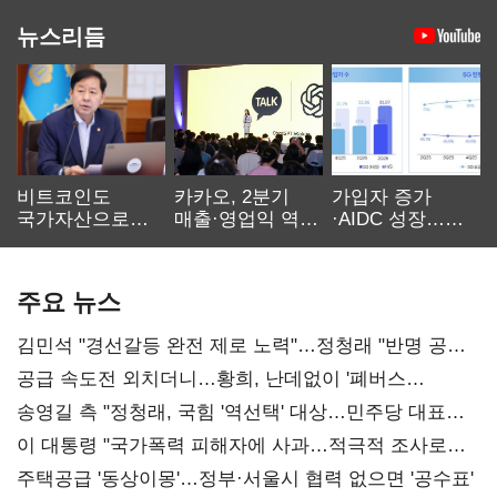
뉴스리듬
비트코인도
카카오, 2분기
가입자 증가
국가자산으로…'
매출·영업익 역대
·AIDC 성장…
보관·평가·처분'
최대…에이전트
SKT 2분기 성장
기준은 숙제
AI 수익화 관건
본궤도
주요 뉴스
김민석 "경선갈등 완전 제로 노력"…정청래 "반명 공세
사과부터"
공급 속도전 외치더니…황희, 난데없이 '폐버스
리모델링' 제안
송영길 측 "정청래, 국힘 '역선택' 대상…민주당 대표로
총선 지휘 못해"
이 대통령 "국가폭력 피해자에 사과…적극적 조사로
진실 밝혀야"
주택공급 '동상이몽'…정부·서울시 협력 없으면 '공수표'