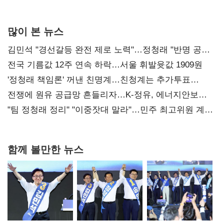
많이 본 뉴스
김민석 "경선갈등 완전 제로 노력"…정청래 "반명 공세
사과부터"
전국 기름값 12주 연속 하락…서울 휘발윳값 1909원
'정청래 책임론' 꺼낸 친명계…친청계는 추가투표
때리기
전쟁에 원유 공급망 흔들리자…K-정유, 에너지안보
핵심으로 재부상
"팀 정청래 정리" "이중잣대 말라"…민주 최고위원 계파
다툼 격화
함께 볼만한 뉴스