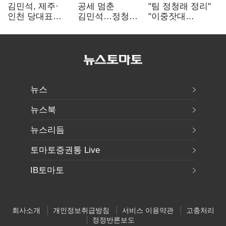
김민석, 제주·
공세 멈춘
"팀 정청래 정리"
인천 당대표
김민석…정청래
"이중잣대
경선서 '1위'(1보)
"갈등은 제가
말라"…민주
수습"
최고위원 계파
다툼 격화
뉴스
뉴스북
뉴스리듬
토마토증권통 Live
IB토마토
회사소개
개인정보취급방침
서비스 이용약관
고충처리
정정반론보도