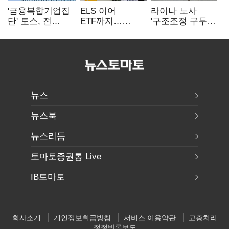
'금융복합기업집
ELS 이어
라이나 노사
단' 토스, 전
ETF까지…
'구조조정 구두
계열사 내부통제
고위험상품 판매
합의안' 도출
표준화
제동 걸린 은행
뉴스
뉴스북
뉴스리듬
토마토증권통 Live
IB토마토
회사소개
개인정보취급방침
서비스 이용약관
고충처리
정정반론보도