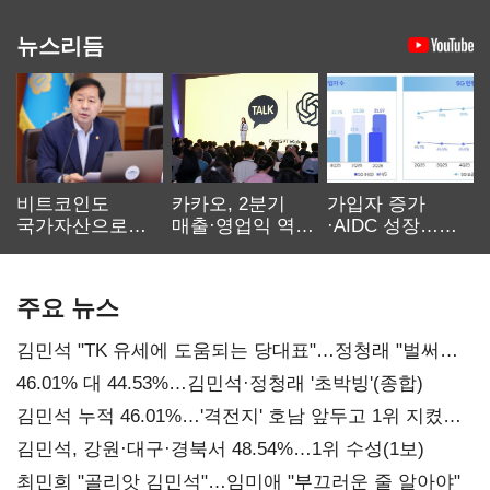
뉴스리듬
비트코인도
카카오, 2분기
가입자 증가
국가자산으로…'
매출·영업익 역대
·AIDC 성장…
보관·평가·처분'
최대…에이전트
SKT 2분기 성장
기준은 숙제
AI 수익화 관건
본궤도
주요 뉴스
김민석 "TK 유세에 도움되는 당대표"…정청래 "벌써
대표된 양 당직 배분"
46.01% 대 44.53%…김민석·정청래 '초박빙'(종합)
김민석 누적 46.01%…'격전지' 호남 앞두고 1위 지켰다
(2보)
김민석, 강원·대구·경북서 48.54%…1위 수성(1보)
최민희 "골리앗 김민석"…임미애 "부끄러운 줄 알아야"