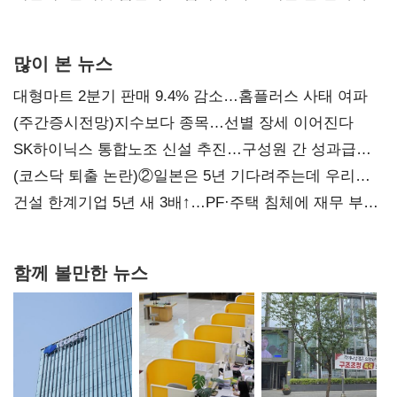
많이 본 뉴스
대형마트 2분기 판매 9.4% 감소…홈플러스 사태 여파
(주간증시전망)지수보다 종목…선별 장세 이어진다
SK하이닉스 통합노조 신설 추진…구성원 간 성과급
불만 확산
(코스닥 퇴출 논란)②일본은 5년 기다려주는데 우리는
당장 퇴출?…시간만으론 부족한 코스닥 구하기
건설 한계기업 5년 새 3배↑…PF·주택 침체에 재무 부담
확대
함께 볼만한 뉴스