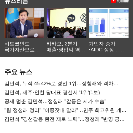
뉴스리듬
비트코인도
카카오, 2분기
가입자 증가
국가자산으로…'
매출·영업익 역대
·AIDC 성장…
보관·평가·처분'
최대…에이전트
SKT 2분기 성장
기준은 숙제
AI 수익화 관건
본궤도
주요 뉴스
김민석, 누적 45.42%로 경선 1위…정청래와 격차
0.86%p(2보)
김민석, 제주·인천 당대표 경선서 '1위'(1보)
공세 멈춘 김민석…정청래 "갈등은 제가 수습"
"팀 정청래 정리" "이중잣대 말라"…민주 최고위원 계파
다툼 격화
김민석 "경선갈등 완전 제로 노력"…정청래 "반명 공세
사과부터"