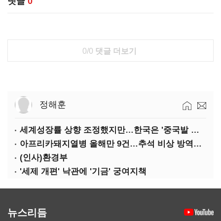
댓글
0
0/0
댓글 더보기
정해훈
세계성장률 상향 조정했지만…한국은 '중국발 살얼음판'
아프리카돼지열병 올해만 9건…추석 비상 방역에 '총력'
(인사)환경부
'세제 개편' 낙관에 '기금' 궁여지책
뉴스리듬