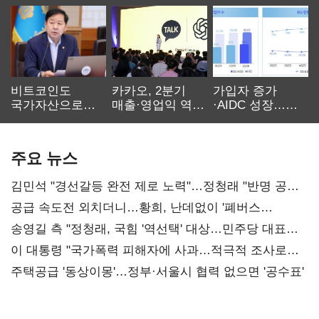
비트코인도
카카오, 2분기
가입자 증가
국가자산으로…'
매출·영업익 역대
·AIDC 성장…
보관·평가·처분'
최대…에이전트
SKT 2분기 성장
기준은 숙제
AI 수익화 관건
본궤도
주요 뉴스
김민석 "경선갈등 완전 제로 노력"…정청래 "반명 공세
사과부터"
공급 속도전 외치더니…황희, 난데없이 '폐버스
리모델링' 제안
송영길 측 "정청래, 국힘 '역선택' 대상…민주당 대표로
총선 지휘 못해"
이 대통령 "국가폭력 피해자에 사과…적극적 조사로
진실 밝혀야"
주택공급 '동상이몽'…정부·서울시 협력 없으면 '공수표'