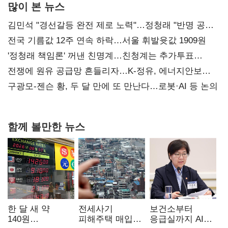
많이 본 뉴스
김민석 "경선갈등 완전 제로 노력"…정청래 "반명 공세
사과부터"
전국 기름값 12주 연속 하락…서울 휘발윳값 1909원
'정청래 책임론' 꺼낸 친명계…친청계는 추가투표
때리기
전쟁에 원유 공급망 흔들리자…K-정유, 에너지안보
핵심으로 재부상
구광모-젠슨 황, 두 달 만에 또 만난다…로봇·AI 등 논의
함께 볼만한 뉴스
한 달 새 약
전세사기
보건소부터
140원
피해주택 매입
응급실까지 AI