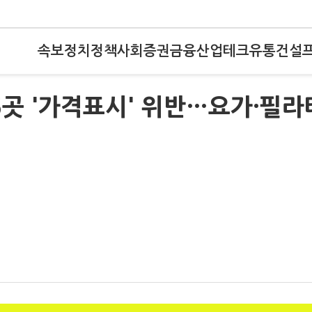
속보
정치
정책
사회
증권
금융
산업
테크
유통
건설
6곳 '가격표시' 위반…요가·필라