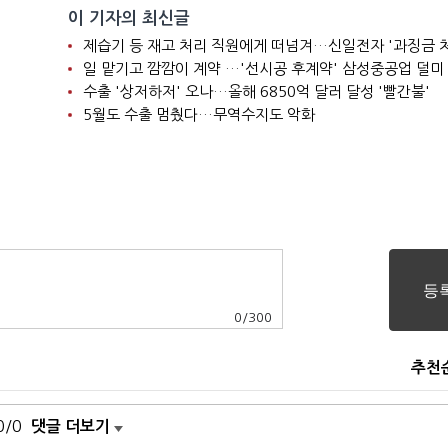
이 기자의 최신글
제습기 등 재고 처리 직원에게 떠넘겨…신일전자 '과징금 
일 맡기고 깜깜이 계약 …'선시공 후계약' 삼성중공업 덜미
수출 '상저하저' 오나…올해 6850억 달러 달성 '빨간불'
5월도 수출 멈췄다…무역수지도 악화
0
/
300
추천
0/0
댓글 더보기