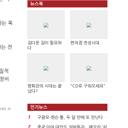
뉴스북
다는 목
집다운 집이 필요하
편의점 전성시대
가는 전
다
실질적
재정비
영화관의 시대는 끝
"CD로 구워오세요"
났다?
인기뉴스
니다. 사
1
구광모-젠슨 황, 두 달 만에 또 만난다…
로봇·AI 등 논...
2
중국 이어 대만도 설비투자…메모리 ‘삼