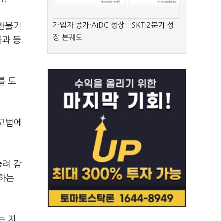
가입자 증가·AIDC 성장…SKT 2분기 성
·환불기
장 본궤도
물과 등
를 도
광고법에
늘려 감
양하는
는 지