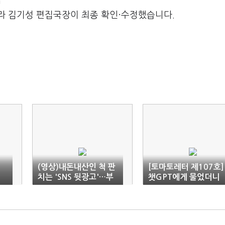
m
라 김기성 편집국장이 최종 확인·수정했습니다.
회
(영상)내돈내산인 척 판
[토마토레터 제107호]
치는 'SNS 뒷광고'…부
챗GPT에게 물었더니
당광고 2만여건 적발
“구글을 대체하거나 능
가할 가능성 낮다”