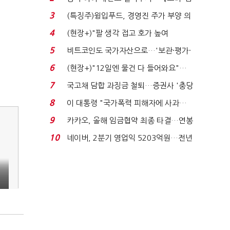
국전쟁’
3
(특징주)윙입푸드, 경영진 주가 부양 의
지에 상한가...
4
(현장+)"팔 생각 접고 호가 높여
요"…'덜 똘똘한 한 채' 20...
5
비트코인도 국가자산으로…'보관·평가·
처분' 기준은 ...
6
(현장+)"12일엔 물건 다 들어와요"…
빈 매대 채우며 문 연 ...
7
국고채 담합 과징금 철퇴…증권사 '충당
금 폭탄' 우려...
8
이 대통령 "국가폭력 피해자에 사과…
적극적 조사로 진...
9
카카오, 올해 임금협약 최종 타결…연봉
6.3% 인상·격려...
10
네이버, 2분기 영업익 5203억원…전년
비 0.2% 감소...