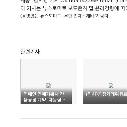
세종=김지영 기자 wldud91422@etomato.co
이 기사는 뉴스토마토 보도준칙 및 윤리강령에 따
ⓒ 맛있는 뉴스토마토, 무단 전재 - 재배포 금지
관련기사
연예인·연예기획사 간
(인사)공정거래위원
불공정 계약 '다듬질'…
OTT 시장 실태조사 '착
수'