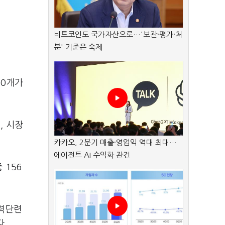
비트코인도 국가자산으로…'보관·평가·처
분' 기준은 숙제
50개가
, 시장
카카오, 2분기 매출·영업익 역대 최대…
에이전트 AI 수익화 관건
 156
체력단련
.