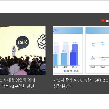
2분기 매출·영업익 역대
가입자 증가·AIDC 성장…SKT 2
전트 AI 수익화 관건
성장 본궤도