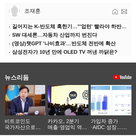
조재훈
길어지는 K-반도체 혹한기…"'업턴' 빨라야 하반기"
SW 대세론…자동차 산업까지 번진다
(영상)챗GPT '나비효과'…반도체 전반에 확산
삼성전자가 10년 만에 OLED TV 꺼낸 까닭은?
뉴스리듬
비트코인도
카카오, 2분기
가입자 증가
국가자산으로…'
매출·영업익 역대
·AIDC 성장…
보관·평가·처분'
최대…에이전트
SKT 2분기 성장