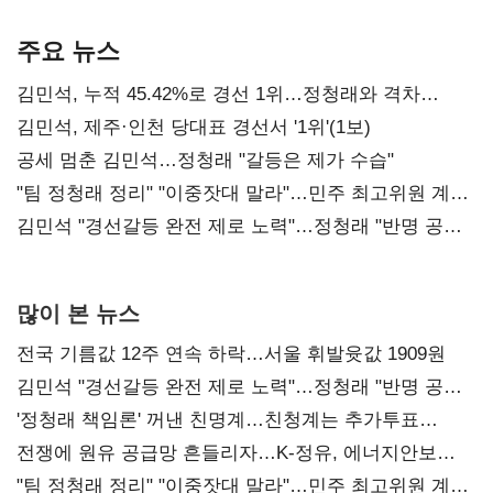
기준은 숙제
AI 수익화 관건
본궤도
주요 뉴스
김민석, 누적 45.42%로 경선 1위…정청래와 격차
0.86%p(2보)
김민석, 제주·인천 당대표 경선서 '1위'(1보)
공세 멈춘 김민석…정청래 "갈등은 제가 수습"
"팀 정청래 정리" "이중잣대 말라"…민주 최고위원 계파
다툼 격화
김민석 "경선갈등 완전 제로 노력"…정청래 "반명 공세
사과부터"
많이 본 뉴스
전국 기름값 12주 연속 하락…서울 휘발윳값 1909원
김민석 "경선갈등 완전 제로 노력"…정청래 "반명 공세
사과부터"
'정청래 책임론' 꺼낸 친명계…친청계는 추가투표
때리기
전쟁에 원유 공급망 흔들리자…K-정유, 에너지안보
핵심으로 재부상
"팀 정청래 정리" "이중잣대 말라"…민주 최고위원 계파