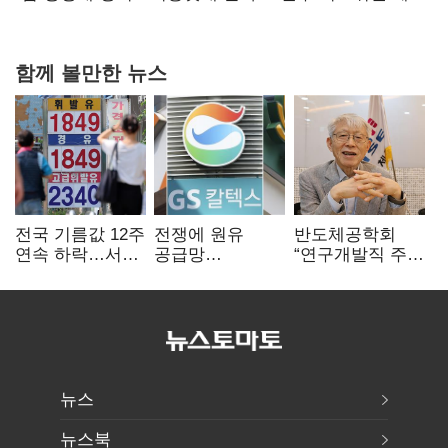
다툼 격화
함께 볼만한 뉴스
전국 기름값 12주
전쟁에 원유
반도체공학회
연속 하락…서울
공급망
“연구개발직 주
휘발윳값 1909원
흔들리자…K-
52시간제
정유, 에너지안보
개선해야”
핵심으로 재부상
뉴스
뉴스북