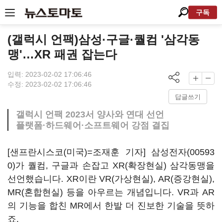
구독
(갤럭시 언팩)삼성·구글·퀄컴 '삼각동
맹'…XR 패권 잡는다
입력: 2023-02-02 17:06:46
수정: 2023-02-02 17:06:46
답글쓰기
갤럭시 언팩 2023서 양사와 연대 선언
플랫폼·하드웨어·소프트웨어 강점 결집
[샌프란시스코(미국)=조재훈 기자]
삼성전자(00593
0)
가 퀄컴, 구글과 손잡고 XR(확장현실) 삼각동맹을
선언했습니다. XR이란 VR(가상현실), AR(증강현실),
MR(혼합현실) 등을 아우르는 개념입니다. VR과 AR
의 기능을 합친 MR에서 한발 더 진보한 기술을 뜻하
죠.