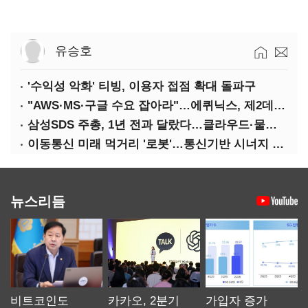
유승호
'수익성 악화' 티빙, 이용자 접점 확대 돌파구
"AWS·MS·구글 수요 잡아라"…에퀴닉스, 제2데이터센터 건립 속도
삼성SDS 주총, 1년 전과 달랐다…클라우드·물류에 '올인'
이동통신 미래 먹거리 '로봇'…통신기반 시너지 기대
뉴스리듬
비트코인도
카카오, 2분기
가입자 증가