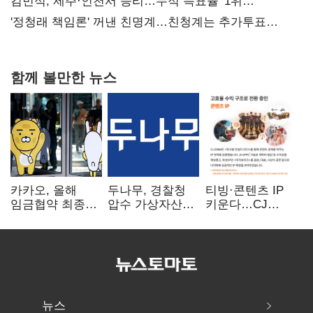
사과부터"
김민석, 제주·인천서 승리…누적 득표율 '1위
탈환'(종합)
'정청래 책임론' 꺼낸 친명계…친청계는 추가투표
때리기
함께 볼만한 뉴스
카카오, 올해
두나무, 경찰청
티빙·콘텐츠 IP
임금협약 최종
압수 가상자산
키운다…CJ
타결…연봉 6.3%
보관 맡는다…
ENM, 하반기
인상·격려금
커스터디 사업
글로벌 확장 가속
300만원
최종 낙찰
뉴스