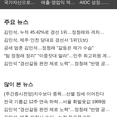
국가자산으로…'
매출·영업익 역대
·AIDC 성장…
보관·평가·처분'
최대…에이전트
SKT 2분기 성장
기준은 숙제
AI 수익화 관건
본궤도
주요 뉴스
김민석, 누적 45.42%로 경선 1위…정청래와 격차
0.86%p(2보)
김민석, 제주·인천 당대표 경선서 '1위'(1보)
공세 멈춘 김민석…정청래 "갈등은 제가 수습"
"팀 정청래 정리" "이중잣대 말라"…민주 최고위원 계파
다툼 격화
김민석 "경선갈등 완전 제로 노력"…정청래 "반명 공세
사과부터"
많이 본 뉴스
(주간증시전망)지수보다 종목…선별 장세 이어진다
전국 기름값 12주 연속 하락…서울 휘발윳값 1909원
김민석 "경선갈등 완전 제로 노력"…정청래 "반명 공세