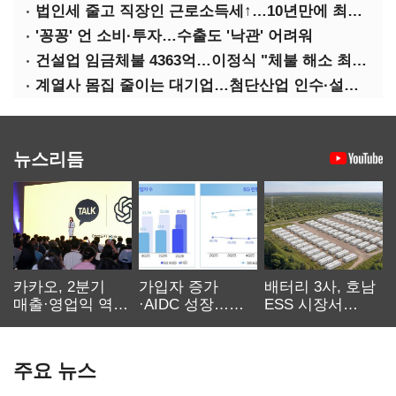
법인세 줄고 직장인 근로소득세↑…10년만에 최대치
'꽁꽁' 언 소비·투자…수출도 '낙관' 어려워
건설업 임금체불 4363억…이정식 "체불 해소 최우선"
계열사 몸집 줄이는 대기업…첨단산업 인수·설립에 '분주'
뉴스리듬
카카오, 2분기
가입자 증가
배터리 3사, 호남
매출·영업익 역대
·AIDC 성장…
ESS 시장서
최대…에이전트
SKT 2분기 성장
‘격돌’
AI 수익화 관건
본궤도
주요 뉴스