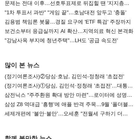
문제는 전대 이후…선호투표제로 뒤집힐 땐 '지지층
불복'
"1차 투표서 과반" "게임 끝"…호남대전 앞두고 '충돌'
김용범 책임론 봇물…경질 요구에 'ETF 특검' 주장까지
보건소부터 응급실까지 AI 확산…지역의료 혁신 본격화
"강남사옥 부지에 청년주택"…LH도 '공급 속도전'
많이 본 뉴스
(정기여론조사)②당심·호남, 김민석-정청래 '초접전'
(정기여론조사)①당심, 김민석·정청래 '초접전'…대통령
지지도 '50% 아래로'(종합)
삼전닉스 “주주환원 확대 방안 마련”…로이터에 성명
보내
삼성 Z8 역대급 ‘흥행’에 애플 반격 주목…9월 ‘폴더블
대전’
세제개편에 ‘불안·불만’…오세훈 "전월세 구하기 더
힘들어질 것"
함께 볼만한 뉴스