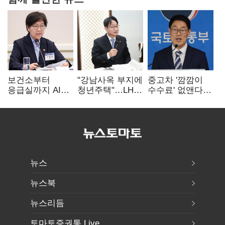
보건소부터
"강남사옥 부지에
중고차 '깜깜이
응급실까지 AI
청년주택"…LH도
수수료' 없앤다…
확산…지역의료
'공급 속도전'
7일 내 중대하자
혁신 본격화
생기면 환불
뉴스
뉴스북
뉴스리듬
토마토증권통 Live