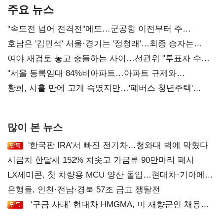
주요 뉴스
"속도전 넘어 전격전"에도…군공항 이전부터 주
52시간까지 '뇌관'
호남은 '김민석' 서울·경기는 '정청래'…최종 승자는
'안갯속'
여야 재검토 놓고 충돌하는 사이…선관위 "투표자 수
오차 당연"
"서울 등록임대 84%비아파트…아파트 규제와
달리해야"
황희, 사흘 만에 고개 숙였지만…'폐버스 청년주택'
후폭풍
많이 본 뉴스
'한국판 IRA'서 빠진 전기차…청와대 벽에 막혔다
시금치 한달새 152% 치솟고 가금류 90만마리 폐사
LX세미콘, 첫 차량용 MCU 양산 돌입…현대차·기아에
공급
은행들, 인천·전남·경북 57조 금고 쟁탈전
‘구금 사태’ 현대차 HMGMA, 미 재향군인 채용
확대로 분위기 반전