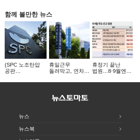
함께 볼만한 뉴스
(SPC 노조탄압
휴일근무
휴정기 끝난
공판
돌려막고, 연차도
법원…8·9월엔
100회)⑫"허영인
통제…코레일
3특검 재판
도 책임 안 지는
승무현장의
'줄선고' 예정
'사회적합의'…
'아슬아슬한
남은 건 꼼수·
52시간'
탄압"
뉴스
뉴스북