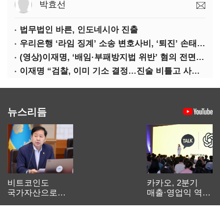
박효선
법무법인 바른, 인도네시아 진출
우리은행 ‘라임 징계’ 소송 변호사비, ‘퇴진’ 손태승 회장 개인이 납부하나
(영상)이재명, ‘배임·부패방지법 위반’ 혐의 전면 반박(종합)
이재명 “검찰, 이미 기소 결정…진술 비틀고 사건 조작에 악용”
뉴스리듬
비트코인도
카카오, 2분기
국가자산으로…'
매출·영업익 역대
보관·평가·처분'
최대…에이전트
기준은 숙제
AI 수익화 관건