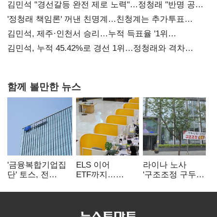
김민석 "경선갈등 완전 제로 노력"…정청래 "반명 공세
사과부터"
'정청래 책임론' 꺼낸 친명계…친청계는 추가투표
때리기
김민석, 제주·인천서 승리…누적 득표율 '1위
탈환'(종합)
김민석, 누적 45.42%로 경선 1위…정청래와 격차
0.86%p(2보)
함께 볼만한 뉴스
'금융복합기업집
ELS 이어
라이나 노사
단' 토스, 전
ETF까지…
'구조조정 구두
계열사 내부통제
고위험상품 판매
합의안' 도출
표준화
제동 걸린 은행