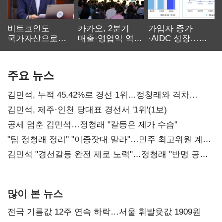
비트코인도
카카오, 2분기
가입자 증가
국가자산으로…'
매출·영업익 역대
·AIDC 성장…
보관·평가·처분'
최대…에이전트
SKT 2분기 성장
기준은 숙제
AI 수익화 관건
본궤도
주요 뉴스
김민석, 누적 45.42%로 경선 1위…정청래와 격차
0.86%p(2보)
김민석, 제주·인천 당대표 경선서 '1위'(1보)
공세 멈춘 김민석…정청래 "갈등은 제가 수습"
"팀 정청래 정리" "이중잣대 말라"…민주 최고위원 계파
다툼 격화
김민석 "경선갈등 완전 제로 노력"…정청래 "반명 공세
사과부터"
많이 본 뉴스
전국 기름값 12주 연속 하락…서울 휘발윳값 1909원