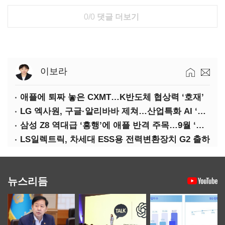
0/0
댓글 더보기
이보라
애플에 퇴짜 놓은 CXMT…K반도체 협상력 ‘호재’
LG 엑사원, 구글·알리바바 제쳐…산업특화 AI ‘속도’
삼성 Z8 역대급 ‘흥행’에 애플 반격 주목…9월 ‘폴더블 대전’
LS일렉트릭, 차세대 ESS용 전력변환장치 G2 출하
뉴스리듬