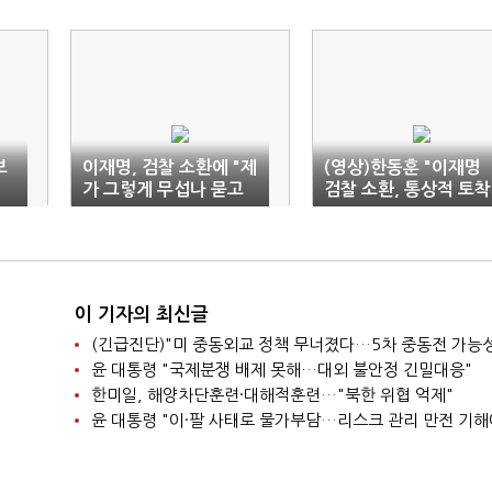
보
이재명, 검찰 소환에 "제
(영상)한동훈 "이재명
가 그렇게 무섭나 묻고
검찰 소환, 통상적 토착
싶다"(종합)
비리 수사"
이 기자의 최신글
윤 대통령 "국제분쟁 배제 못해…대외 불안정 긴밀대응"
한미일, 해양차단훈련·대해적훈련…"북한 위협 억제"
윤 대통령 "이·팔 사태로 물가부담…리스크 관리 만전 기해