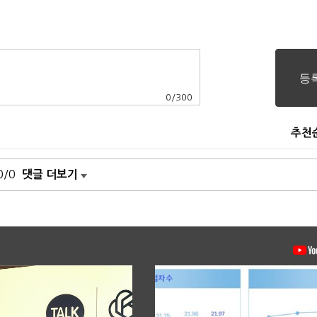
0
/
300
추천
0/0
댓글 더보기