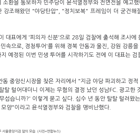
게 소환을 통보하자 민주당이 윤석열정부와 전면전을 예고했다
 강조해왔던 "야당탄압", "정치보복" 프레임이 더 굳건해
이 대표에게 '피의자 신분'으로 28일 검찰에 출석해 조사에
'국민속으로, 경청투어'를 위해 경북 안동과 울진, 강원 강릉을
까지 예정된 이번 민생 투어를 시작하기도 전에 이 대표는 검
 안동 중앙신시장을 찾은 자리에서 "지금 야당 파괴하고 정적
 탈탈 털어대더니 이제는 무혐의 결정 났던 성남FC. 광고한 
무섭습니까?' 이렇게 묻고 싶다. 십수 년 동안 탈탈 털려왔
든 모양"이라고 윤석열정부와 검찰을 맹비난했다.
구 서울중앙지검 앞의 모습. (사진=연합뉴스)