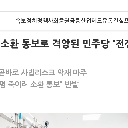
속보
정치
정책
사회
증권
금융
산업
테크
유통
건설
 소환 통보로 격앙된 민주당 '전
곧바로 사법리스크 악재 마주
명 죽이려 소환 통보" 반발