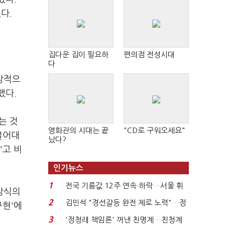
다.
집다운 집이 필요하
편의점 전성시대
다
방적으
했다.
는 것
영화관의 시대는 끝
"CD로 구워오세요"
 털어대
났다?
"고 비
인기뉴스
1
전국 기름값 12주 연속 하락…서울 휘
상식의
발윳값 1909원...
2
김민석 "경선갈등 완전 제로 노력"…정
구현'에
청래 "반명 공세 사...
3
'정청래 책임론' 꺼낸 친명계…친청계