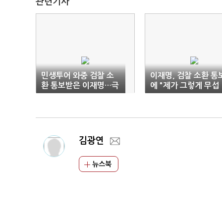
관련기사
민생투어 와중 검찰 소
이재명, 검찰 소환 통
환 통보받은 이재명…극
에 "제가 그렇게 무섭
에 달한 사법리스크
나"(1보)
김광연
뉴스북