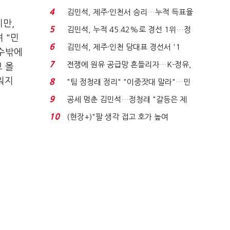
는 추가투표 때리기...
4
김민석, 제주·인천서 승리…누적 득표율
만,
'1위 탈환'(종합)...
5
김민석, 누적 45.42%로 경선 1위…정
 "민
청래와 격차 0.86%p(...
6
김민석, 제주·인천 당대표 경선서 '1
 수밖에
위'(1보)...
7
전쟁에 원유 공급망 흔들리자…K-정유,
 올
에너지안보 핵심...
워지
8
"팀 정청래 정리" "이중잣대 말라"…민
주 최고위원 계파 다...
9
공세 멈춘 김민석…정청래 "갈등은 제
가 수습"
10
(현장+)"팔 생각 접고 호가 높여
요"…'덜 똘똘한 한 채' 20...