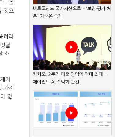
. '올
비트코인도 국가자산으로…'보관·평가·처
질 것으
분' 기준은 숙제
 응하라
 잇달
찰 소
카카오, 2분기 매출·영업익 역대 최대…
 제거
에이전트 AI 수익화 관건
것 가지
는데 없