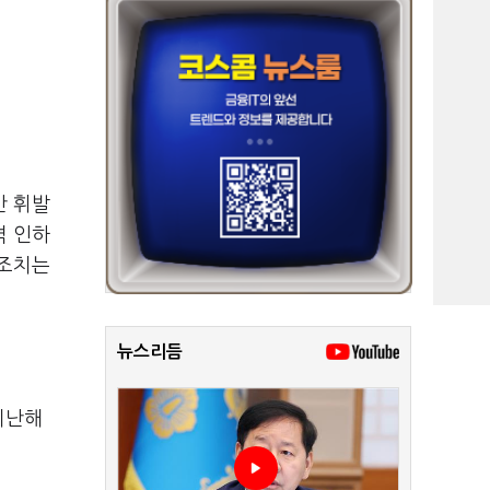
만 휘발
격 인하
 조치는
뉴스리듬
지난해