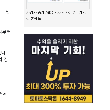
 내년
가입자 증가·AIDC 성장…SKT 2분기 성
장 본궤도
9시부터
다.
의 징
 거쳐