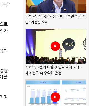
비 부담
비트코인도 국가자산으로…'보관·평가·처
분' 기준은 숙제
적으로
유 가
G(부
카카오, 2분기 매출·영업익 역대 최대…
 승용
에이전트 AI 수익화 관건
조치를
고 정