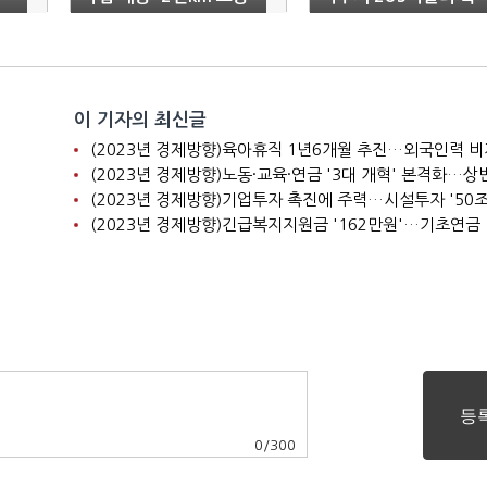
향
연장' 답 아니다
자"
이 기자의 최신글
0
/
300