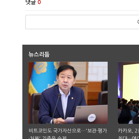
댓글
0
뉴스리듬
비트코인도 국가자산으로…'보관·평가
카카오, 
·처분' 기준은 숙제
최대…에이