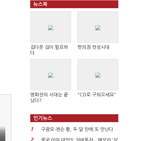
뉴스북
집다운 집이 필요하
편의점 전성시대
다
영화관의 시대는 끝
"CD로 구워오세요"
났다?
인기뉴스
1
구광모-젠슨 황, 두 달 만에 또 만난다…
로봇·AI 등 논...
2
중국 이어 대만도 설비투자…메모리 ‘삼