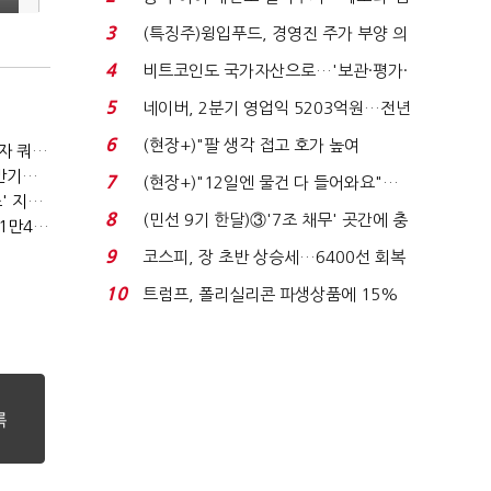
국전쟁’
3
(특징주)윙입푸드, 경영진 주가 부양 의
지에 상한가...
4
비트코인도 국가자산으로…'보관·평가·
처분' 기준은 ...
5
네이버, 2분기 영업익 5203억원…전년
비 0.2% 감소...
6
(현장+)"팔 생각 접고 호가 높여
(2023년 경제방향)육아휴직 1년6개월 추진…외국인력 비자 쿼터 11만명 확대
요"…'덜 똘똘한 한 채' 20...
(2023년 경제방향)노동·교육·연금 '3대 개혁' 본격화…상반기엔 근로시간 개편
7
(현장+)"12일엔 물건 다 들어와요"…
(2023년 경제방향)기업투자 촉진에 주력…시설투자 '50조' 지원·공제율 10%↑
빈 매대 채우며 문 연 ...
8
(민선 9기 한달)③'7조 채무' 곳간에 충
(2023년 경제방향)긴급복지지원금 '162만원'…기초연금 1만4000원·장애수당 2만원↑
격…추미애, 20년...
9
코스피, 장 초반 상승세…6400선 회복
시도
10
트럼프, 폴리실리콘 파생상품에 15%
관세…"미 산업 재건"...