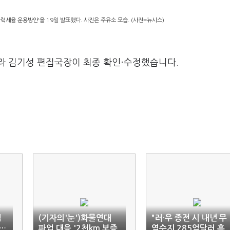
력세율 운용방안'을 19일 발표했다. 사진은 주유소 모습. (사진=뉴시스)
라 김기성 편집국장이 최종 확인·수정했습니다.
입
(기자의'눈')화물연대
"러·우 종전 시 내년 무
혀…
파업 대응 '2천km 보증
역수지 285억달러 흑