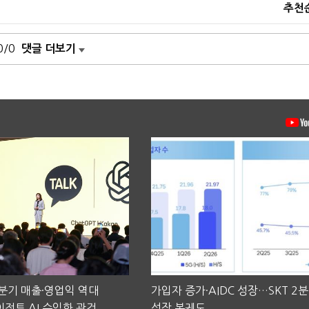
추천
0/0
댓글 더보기
2분기 매출·영업익 역대
가입자 증가·AIDC 성장…SKT 2
전트 AI 수익화 관건
성장 본궤도