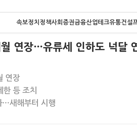
속보
정치
정책
사회
증권
금융
산업
테크
유통
건설
개월 연장…유류세 인하도 넉달 
월 연장
한 등 조치
효과…새해부터 시행