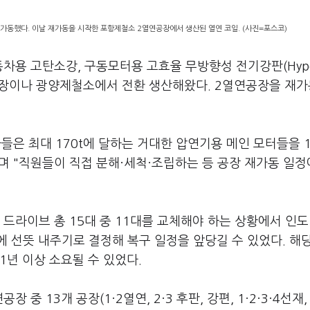
재가동했다. 이날 재가동을 시작한 포항제철소 2열연공장에서 생산된 열연 코일. (사진=포스코)
차용 고탄소강, 구동모터용 고효율 무방향성 전기강판(Hype
연공장이나 광양제철소에서 전환 생산해왔다. 2열연공장을 재
들은 최대 170t에 달하는 거대한 압연기용 메인 모터들을 
 "직원들이 직접 분해·세척·조립하는 등 공장 재가동 일정
드라이브 총 15대 중 11대를 교체해야 하는 상황에서 인도 
 선뜻 내주기로 결정해 복구 일정을 앞당길 수 있었다. 해
1년 이상 소요될 수 있었다.
 13개 공장(1·2열연, 2·3 후판, 강편, 1·2·3·4선재, 