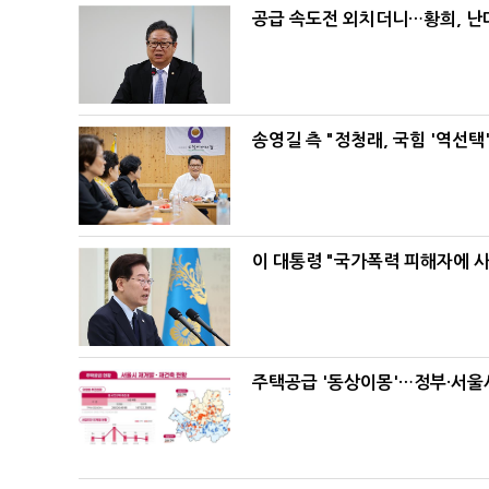
공급 속도전 외치더니…황희, 난
송영길 측 "정청래, 국힘 '역선
이 대통령 "국가폭력 피해자에 
주택공급 '동상이몽'…정부·서울시