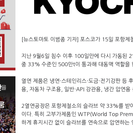
[뉴스토마토 이범종 기자] 포스코가 15일 포항제
지난 9월6일 침수 이후 100일만에 다시 가동된 
중 33% 수준인 500만t이 통과해 대동맥 역할을 
열연 제품은 냉연·스테인리스·도금·전기강판 등 
용, 자동차 구조용, 일반·API 강관용, 냉간 압연
2열연공장은 포항제철소의 슬라브 약 33%를 받아
이다. 특히 고부가제품인 WTP(World Top Pr
하게 휴지시간 없이 슬라브를 연속으로 압연하는 