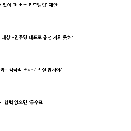
데없이 '폐버스 리모델링' 제안
택' 대상…민주당 대표로 총선 지휘 못해"
사과…적극적 조사로 진실 밝혀야"
 협력 없으면 '공수표'