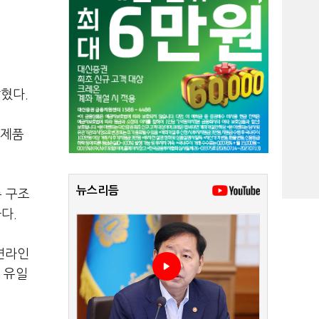
혔다.
 제품
뉴스리듬
축 구조
다.
연라인
서 유일