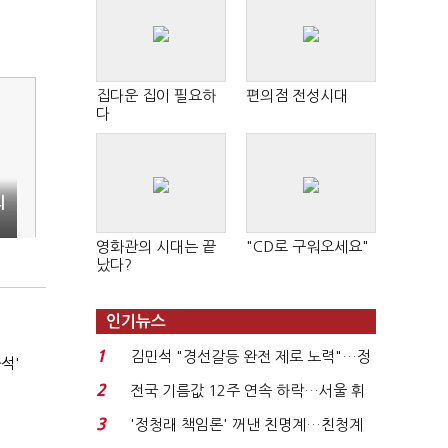
집다운 집이 필요하
편의점 전성시대
다
퇴
영화관의 시대는 끝
"CD로 구워오세요"
났다?
인기뉴스
1
김민석 "경선갈등 완전 제로 노력"…정
석'
청래 "반명 공세 사...
2
전국 기름값 12주 연속 하락…서울 휘
발윳값 1909원...
3
'정청래 책임론' 꺼낸 친명계…친청계