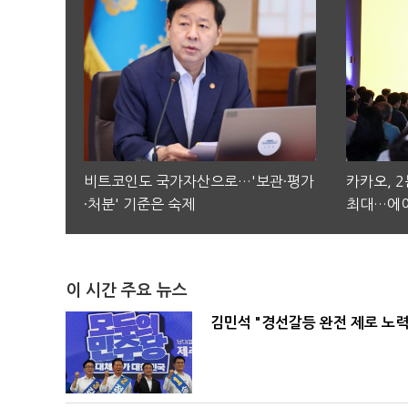
비트코인도 국가자산으로…'보관·평가
카카오, 
·처분' 기준은 숙제
최대…에이
이 시간 주요 뉴스
김민석 "경선갈등 완전 제로 노력