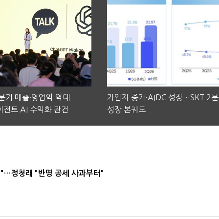
2분기 매출·영업익 역대
가입자 증가·AIDC 성장…SKT 2
전트 AI 수익화 관건
성장 본궤도
"…정청래 "반명 공세 사과부터"