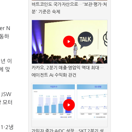
비트코인도 국가자산으로…'보관·평가·처
분' 기준은 숙제
r N
가동하
1년 이
카카오, 2분기 매출·영업익 역대 최대…
에 맞
에이전트 AI 수익화 관건
JSW
당 모터
1·2냉
가입자 증가·AIDC 성장…SKT 2분기 성