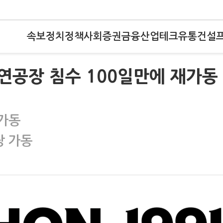
속보
정치
정책
사회
증권
금융
산업
테크
유통
건설
연공장 침수 100일만에 재가동
재가동
장 가동