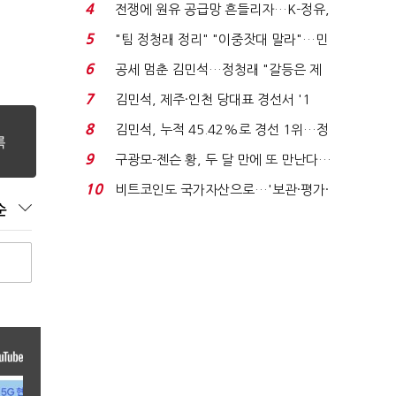
는 추가투표 때리기...
4
전쟁에 원유 공급망 흔들리자…K-정유,
에너지안보 핵심...
5
"팀 정청래 정리" "이중잣대 말라"…민
주 최고위원 계파 다...
6
공세 멈춘 김민석…정청래 "갈등은 제
가 수습"
7
김민석, 제주·인천 당대표 경선서 '1
위'(1보)...
8
김민석, 누적 45.42%로 경선 1위…정
청래와 격차 0.86%p(...
9
구광모-젠슨 황, 두 달 만에 또 만난다…
로봇·AI 등 논...
10
비트코인도 국가자산으로…'보관·평가·
순
처분' 기준은 ...