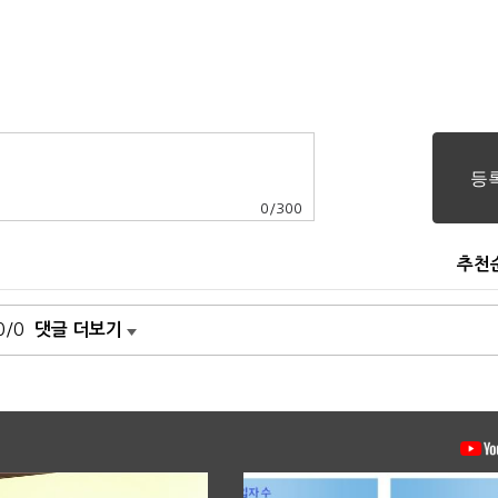
0
/
300
추천
0/0
댓글 더보기