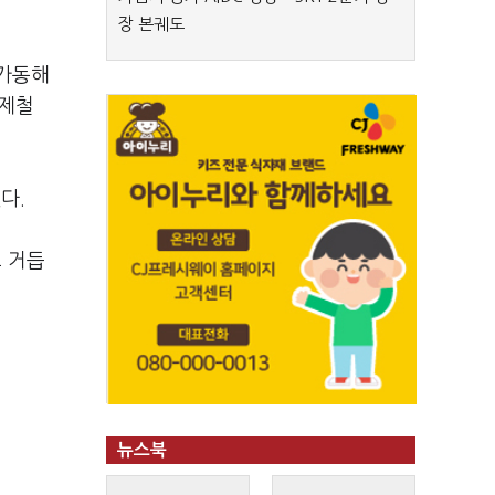
장 본궤도
 가동해
항제철
다.
 거듭
뉴스북