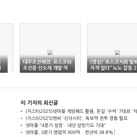
명
대우조선해양, 포스코와
(영상)“포스코지회 탈
원
조선용 신소재 개발·적
자격 없다” 노노 갈등 2
용 업무협약
막
이 기자의 최신글
(지스타2025)넷마블 게임패드 활용, 몬길 '수석' 7대죄 '차
(지스타2025)엔씨 '신더시티', 독보적 전투 경험 필요
넷마블 "4분기 성장…내년 상반기도 기대"
넷마블, 3분기 영업익 909억…전년비 38.8%↑