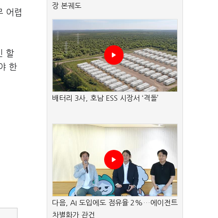
장 본궤도
무 어렵
긴 할
야 한
배터리 3사, 호남 ESS 시장서 ‘격돌’
다음, AI 도입에도 점유율 2%…에이전트
차별화가 관건