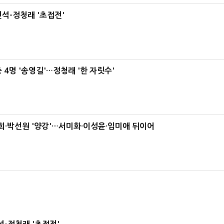
석-정청래 '초접전'
 4명 '송영길'…정청래 '한 자릿수'
·박선원 '양강'…서미화·이성윤·임미애 뒤이어