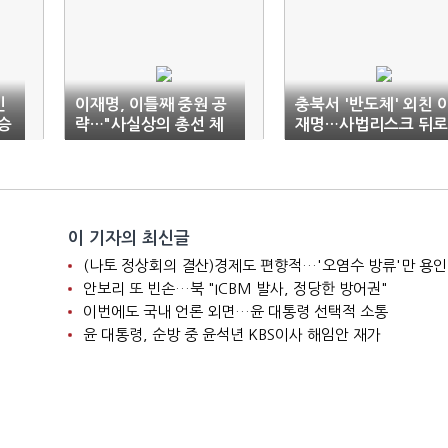
인
이재명, 이틀째 중원 공
충북서 '반도체' 외친 
승
략…"사실상의 총선 체
재명…사법리스크 뒤로
제"
하고 '민생 행보' 박차
이 기자의 최신글
(나토 정상회의 결산)경제도 편향적…'오염수 방류'만 용인
안보리 또 빈손…북 "ICBM 발사, 정당한 방어권"
이번에도 국내 언론 외면…윤 대통령 선택적 소통
윤 대통령, 순방 중 윤석년 KBS이사 해임안 재가