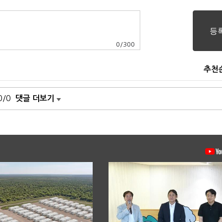
0
/
300
추천
0/0
댓글 더보기