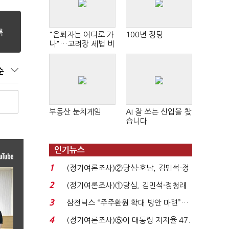
"은퇴자는 어디로 가
100년 정당
나"…고려장 세법 비
판 확산
순
부동산 눈치게임
AI 잘 쓰는 신입을 찾
습니다
인기뉴스
1
(정기여론조사)②당심·호남, 김민석-정
청래 '초접전'...
2
(정기여론조사)①당심, 김민석·정청래
'초접전'…대통령 ...
3
삼전닉스 “주주환원 확대 방안 마련”…
로이터에 성명...
4
(정기여론조사)⑤이 대통령 지지율 47.