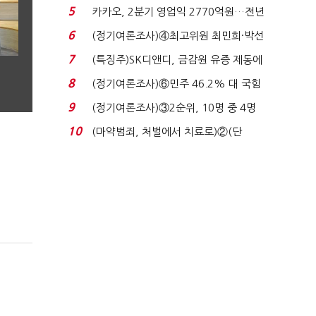
7%…일주일 만에 ...
5
카카오, 2분기 영업익 2770억원…전년
비 36% 증가...
6
(정기여론조사)④최고위원 최민희·박선
원 '양강'…서미...
7
(특징주)SK디앤디, 금감원 유증 제동에
장 초반 상한가...
8
(정기여론조사)⑥민주 46.2% 대 국힘
31.0%…오차범위 밖 ...
9
(정기여론조사)③2순위, 10명 중 4명
'송영길'…정청래 '한 ...
10
(마약범죄, 처벌에서 치료로)②(단
독)"마약은 전염병…여성...