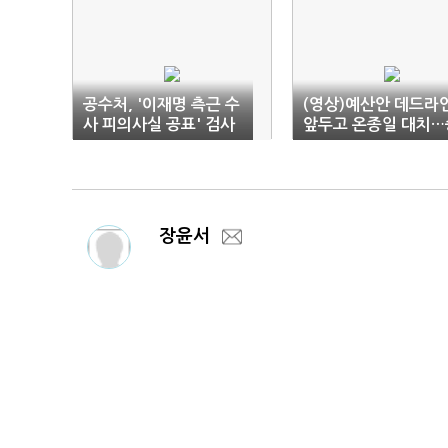
공수처, '이재명 측근 수
(영상)예산안 데드라
사 피의사실 공표' 검사
앞두고 온종일 대치…
들 사건 2부 배당
자 없는 대립
장윤서