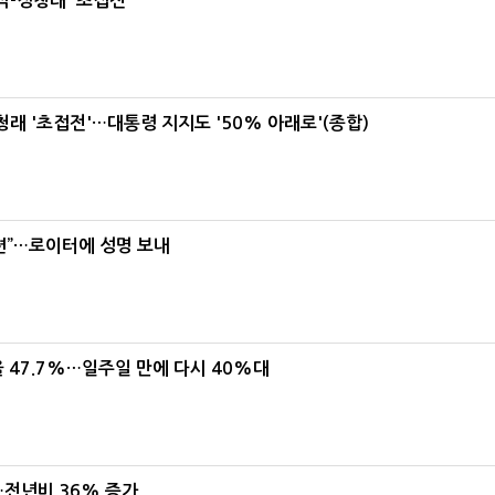
-정청래 '초접전'
래 '초접전'…대통령 지지도 '50% 아래로'(종합)
련”…로이터에 성명 보내
 47.7%…일주일 만에 다시 40%대
…전년비 36% 증가