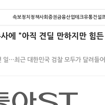
속보
정치
정책
사회
증권
금융
산업
테크
유통
건설
사에 "아직 견딜 만하지만 힘든
던 일…최근 대한민국 검찰 모두가 달려들어