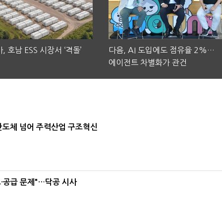
, 호남 ESS 시장서 ‘격돌’
다음, AI 도입에도 점유율 2%…
에이전트 차별화가 관건
…반도체 넘어 주력산업 구조혁신
·공급 문제"…닥공 시사