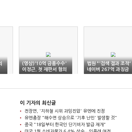
의
(영상)'10억 금품수수'
법원 "'검색 결과 조작'
이정근, 첫 재판서 혐의
네이버 267억 과징금
부인
제재 정당"
이 기자의 최신글
전장연, '지하철 시위 과잉진압' 유엔에 진정
유엔총장 "해수면 상승으로 '기후 난민' 발생할 것"
중국 "18일부터 한국인 단기비자 발급 재개"
미국 1월 소비자물가 6.4% 상승…인플레 여전