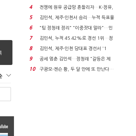
는 추가투표 때리기...
4
전쟁에 원유 공급망 흔들리자…K-정유,
에너지안보 핵심...
5
김민석, 제주·인천서 승리…누적 득표율
'1위 탈환'(종합)...
6
"팀 정청래 정리" "이중잣대 말라"…민
주 최고위원 계파 다...
7
김민석, 누적 45.42%로 경선 1위…정
청래와 격차 0.86%p(...
8
김민석, 제주·인천 당대표 경선서 '1
위'(1보)...
9
공세 멈춘 김민석…정청래 "갈등은 제
가 수습"
10
구광모-젠슨 황, 두 달 만에 또 만난다…
순
로봇·AI 등 논...