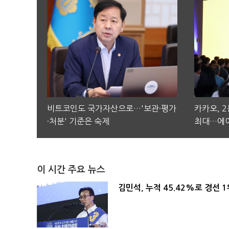
비트코인도 국가자산으로…'보관·평가
카카오, 
·처분' 기준은 숙제
최대…에이
이 시간 주요 뉴스
김민석, 누적 45.42%로 경선 