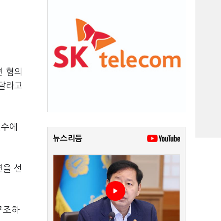
련 혐의
아달라고
현수에
뉴스리듬
년을 선
구조하