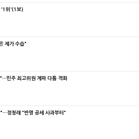
1위'(1보)
은 제가 수습"
라"…민주 최고위원 계파 다툼 격화
"…정청래 "반명 공세 사과부터"