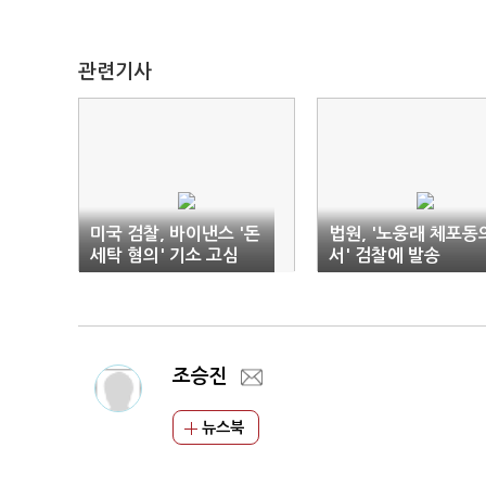
관련기사
미국 검찰, 바이낸스 '돈
법원, '노웅래 체포동
세탁 혐의' 기소 고심
서' 검찰에 발송
"결론은 아직"
조승진
뉴스북