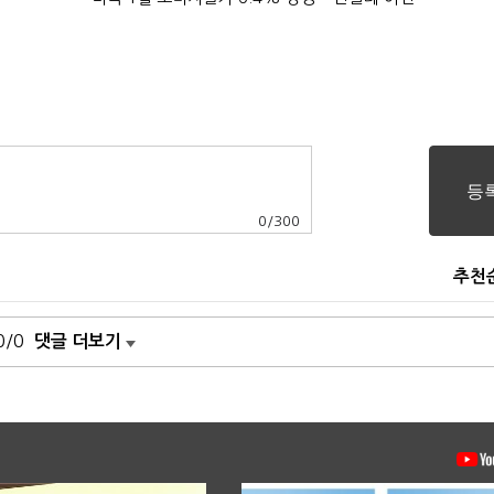
0
/
300
추천
0/0
댓글 더보기