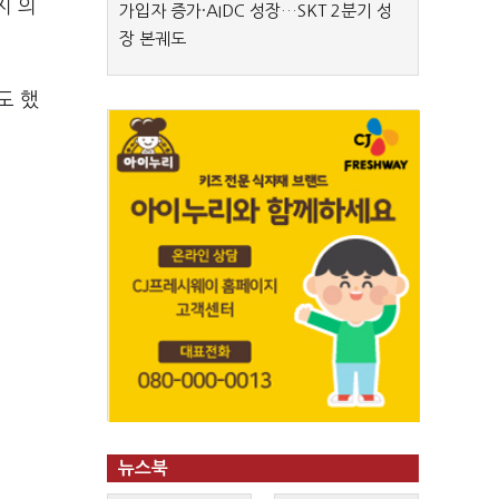
지 의
가입자 증가·AIDC 성장…SKT 2분기 성
장 본궤도
도 했
뉴스북