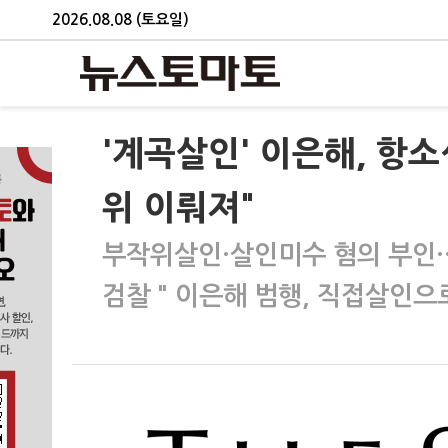
2026.08.08 (토요일)
'계곡살인' 이은해, 항소
위 이뤄져"
부작위살인·살인미수 혐의 부인…
검찰 " 이은해 범행, 직접살인으