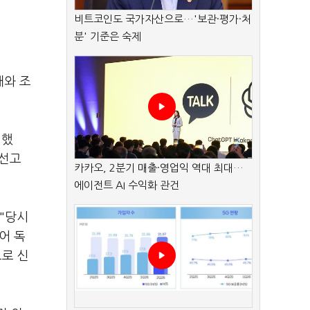
비트코인도 국가자산으로…'보관·평가·처
분' 기준은 숙제
해와 조
생했
 선고
카카오, 2분기 매출·영업익 역대 최대…
에이전트 AI 수익화 관건
"당시
어 독
으로 신