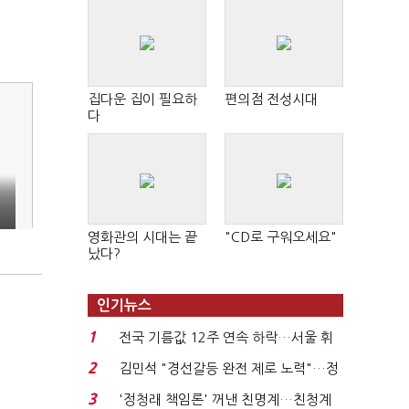
집다운 집이 필요하
편의점 전성시대
다
영화관의 시대는 끝
"CD로 구워오세요"
났다?
인기뉴스
1
전국 기름값 12주 연속 하락…서울 휘
발윳값 1909원...
2
김민석 "경선갈등 완전 제로 노력"…정
청래 "반명 공세 사...
3
'정청래 책임론' 꺼낸 친명계…친청계