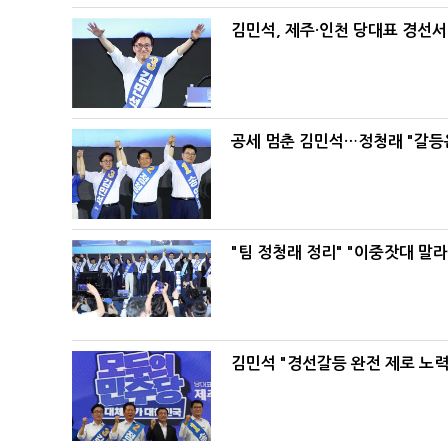
김민석, 제주·인천 당대표 경선서 '
공세 멈춘 김민석…정청래 "갈등
"팀 정청래 정리" "이중잣대 말
김민석 "경선갈등 완전 제로 노력