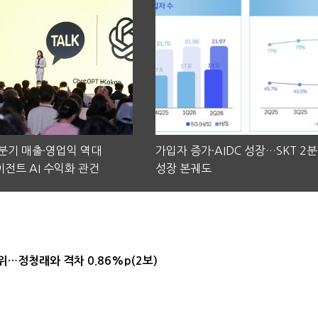
2분기 매출·영업익 역대
가입자 증가·AIDC 성장…SKT 2
전트 AI 수익화 관건
성장 본궤도
1위…정청래와 격차 0.86%p(2보)