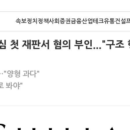
속보
정치
정책
사회
증권
금융
산업
테크
유통
건설
심 첫 재판서 혐의 부인..."구조 
"양형 과다"
로 봐야"