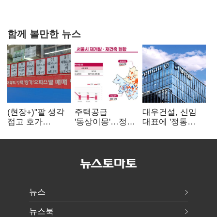
연 홈플러스
함께 볼만한 뉴스
(현장+)"팔 생각
주택공급
대우건설, 신임
접고 호가
'동상이몽'…정부
대표에 '정통
높여요"…'덜
·서울시 협력
대우맨' 이강석
똘똘한 한 채'
없으면 '공수표'
부사장 내정
20억 키맞추기
뉴스
뉴스북