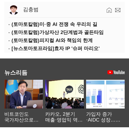
김충범
(토마토칼럼)미·중 AI 전쟁 속 우리의 길
(토마토칼럼)가상자산 2단계법과 골든타임
(토마토칼럼)피지컬 AI와 책임의 한계
[뉴스토마토프라임]효자 IP '슈퍼 마리오'
뉴스리듬
비트코인도
카카오, 2분기
가입자 증가
국가자산으로…'
매출·영업익 역대
·AIDC 성장…
보관·평가·처분'
최대…에이전트
SKT 2분기 성장