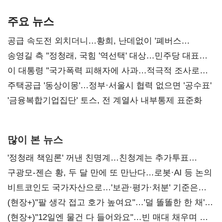
기준은 숙제
AI 수익화 관건
본궤도
주요 뉴스
공급 속도전 외치더니…황희, 난데없이 '폐버스
리모델링' 제안
송영길 측 "정청래, 국힘 '역선택' 대상…민주당 대표로
총선 지휘 못해"
이 대통령 "국가폭력 피해자에 사과…적극적 조사로
진실 밝혀야"
주택공급 '동상이몽'…정부·서울시 협력 없으면 '공수표'
'금융복합기업집단' 토스, 전 계열사 내부통제 표준화
많이 본 뉴스
'정청래 책임론' 꺼낸 친명계…친청계는 추가투표
때리기
구광모-젠슨 황, 두 달 만에 또 만난다…로봇·AI 등 논의
비트코인도 국가자산으로…'보관·평가·처분' 기준은
숙제
(현장+)"팔 생각 접고 호가 높여요"…'덜 똘똘한 한 채'
20억 키맞추기
(현장+)"12일엔 물건 다 들어와요"…빈 매대 채우며 문