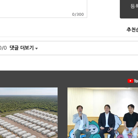
0
/
300
추천
0/0
댓글 더보기