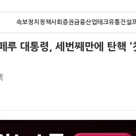
속보
정치
정책
사회
증권
금융
산업
테크
유통
건설
페루 대통령, 세번째만에 탄핵 '
핵