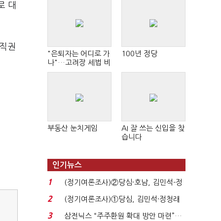
로 대
 직권
"은퇴자는 어디로 가
100년 정당
나"…고려장 세법 비
판 확산
부동산 눈치게임
AI 잘 쓰는 신입을 찾
습니다
인기뉴스
1
(정기여론조사)②당심·호남, 김민석-정
청래 '초접전'...
2
(정기여론조사)①당심, 김민석·정청래
'초접전'…대통령 ...
3
삼전닉스 “주주환원 확대 방안 마련”…