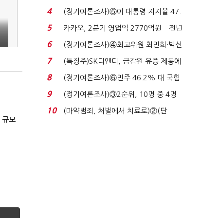
로이터에 성명...
4
(정기여론조사)⑤이 대통령 지지율 47.
7%…일주일 만에 ...
5
카카오, 2분기 영업익 2770억원…전년
비 36% 증가...
6
(정기여론조사)④최고위원 최민희·박선
원 '양강'…서미...
7
(특징주)SK디앤디, 금감원 유증 제동에
장 초반 상한가...
8
(정기여론조사)⑥민주 46.2% 대 국힘
31.0%…오차범위 밖 ...
9
(정기여론조사)③2순위, 10명 중 4명
'송영길'…정청래 '한 ...
10
(마약범죄, 처벌에서 치료로)②(단
 규모
독)"마약은 전염병…여성...