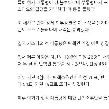
특히 현재 대통령이 된 볼루아르테 부통령마저 트
스티요의 결정을 거부한다"며 등을 돌렸다.
또 세사르 란다 경제·외무장관은 이 소식을 듣자마
관도 스스로 물러나며 내각은 붕괴됐다.
결국 카스티요 전 대통령은 탄핵안 가결 이후 경찰
앞서 페루 야당은 지난해 10월에 의원 28명의 
어 두 달 뒤 탄핵안 통과를 시도했으나, 찬성 46표,
이어 지난 3월에는 탄핵소추안이 찬성 76표, 반대
대 54표, 기권 19표로 또다시 부결됐다.
페루 의회가 현직 대통령에 대한 탄핵소추안을 통