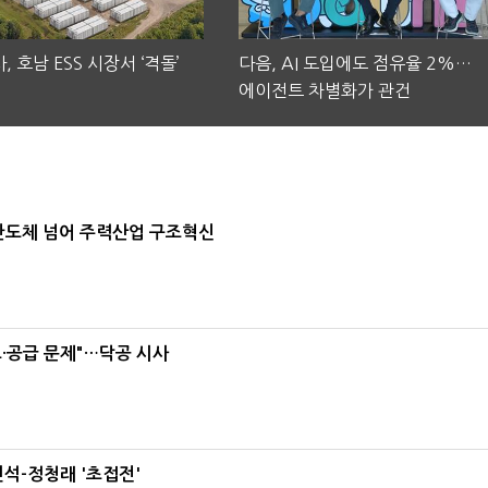
, 호남 ESS 시장서 ‘격돌’
다음, AI 도입에도 점유율 2%…
에이전트 차별화가 관건
…반도체 넘어 주력산업 구조혁신
·공급 문제"…닥공 시사
석-정청래 '초접전'