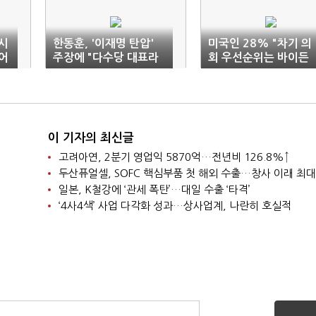
러시
한동훈, '이재명 탄압'
미국인 28% "차기 의
늘어
주장에 "다수당 대표라
회 우선순위는 바이든
도 죄 있으면 못 덮어"
탄핵"
이 기자의 최신글
고려아연, 2분기 영업익 5870억…전년비 126.8%↑
두산퓨얼셀, SOFC 핵심부품 첫 해외 수출…창사 이래 최대
일본, K철강에 ‘관세 폭탄’…대일 수출 ‘타격’
‘4사4색’ 사업 다각화 성과…상사업계, 나란히 호실적