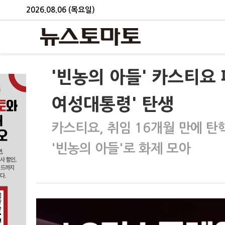
2026.08.06 (목요일)
'빈농의 아들' 카스티요 
여성대통령' 탄생
카스티요, 취임 16개월 만에 탄
'빈농의 아들'로 화제 모아