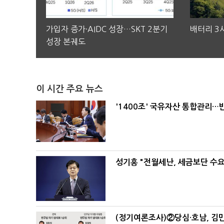
가입자 증가·AIDC 성장…SKT 2분기
배터리 3사
성장 본궤도
이 시간 주요 뉴스
'1400조' 국유자산 통합관리
성기홍 "전월세난, 세금보단 수요
(정기여론조사)②당심·호남, 김민