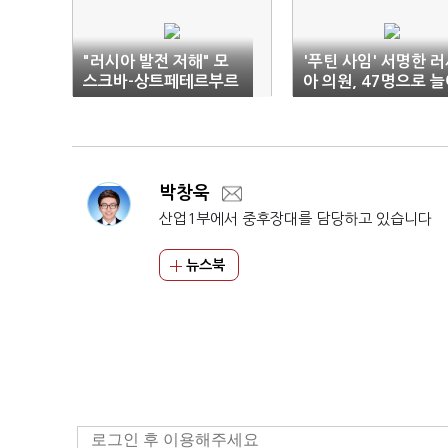
"러시아 발전 저해" 모
'푸틴 사임' 서명한 
스크바-상트페테르부르
아 의원, 47명으로 
크 18개 구 대표, 푸틴
사임 요구
박창욱
산업1부에서 중후장대를 담당하고 있습니다
뉴스북