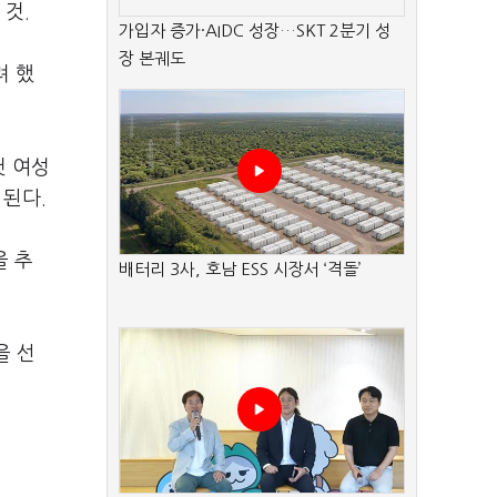
 것.
가입자 증가·AIDC 성장…SKT 2분기 성
장 본궤도
려 했
첫 여성
 된다.
을 추
배터리 3사, 호남 ESS 시장서 ‘격돌’
을 선