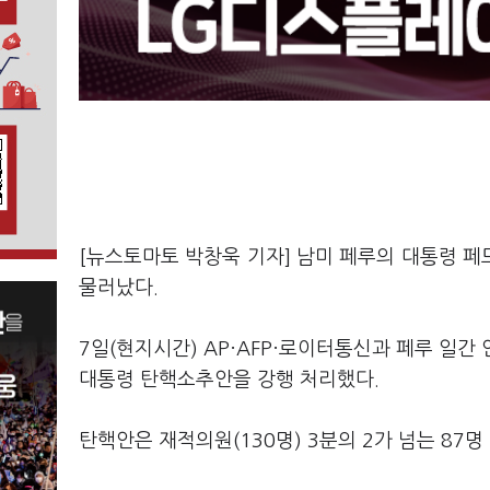
[뉴스토마토 박창욱 기자] 남미 페루의 대통령 페
물러났다.
7일(현지시간) AP·AFP·로이터통신과 페루 일
대통령 탄핵소추안을 강행 처리했다.
탄핵안은 재적의원(130명) 3분의 2가 넘는 87