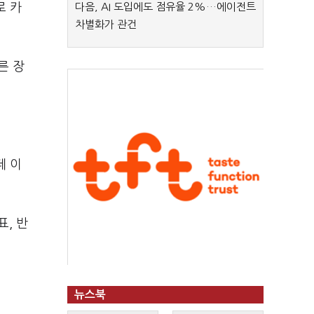
로 카
다음, AI 도입에도 점유율 2%…에이전트
차별화가 관건
른 장
데 이
표, 반
뉴스북