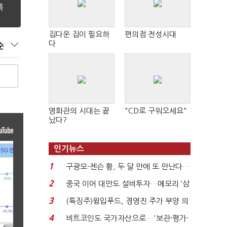
집다운 집이 필요하
편의점 전성시대
다
순
영화관의 시대는 끝
"CD로 구워오세요"
났다?
인기뉴스
1
구광모-젠슨 황, 두 달 만에 또 만난다…
로봇·AI 등 논...
2
중국 이어 대만도 설비투자…메모리 ‘삼
국전쟁’
3
(특징주)윙입푸드, 경영진 주가 부양 의
지에 상한가...
4
비트코인도 국가자산으로…'보관·평가·