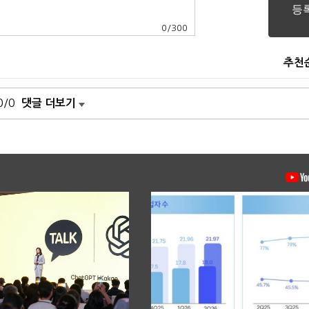
0
/
300
추천
0/0
댓글 더보기