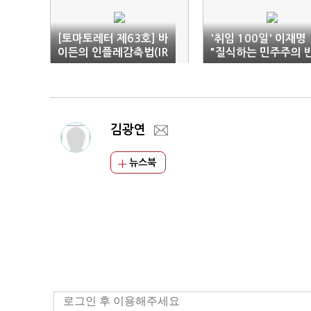
[토마토레터 제63호] 바
'취임 100일' 이재명
이든의 인플레감축법(IR
"질식하는 민주주의 
A), 세계 무역전쟁으로
드시 지키겠다"
확전?
김광연
뉴스북