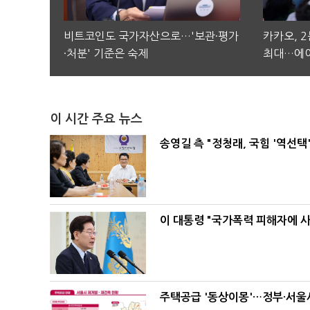
비트코인도 국가자산으로…'보관·평가
카카오, 
·처분' 기준은 숙제
최대…에이
이 시간 주요 뉴스
송영길 측 "정청래, 국힘 '역선
이 대통령 "국가폭력 피해자에 
주택공급 '동상이몽'…정부·서울시