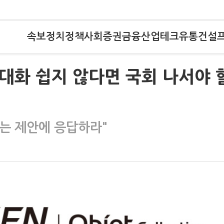
속보
정치
정책
사회
증권
금융
산업
테크
유통
건설
 대화 쉽지 않다면 국회 나서야 
는 제안에 응답하라"