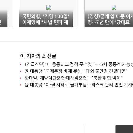
국민의힘, '취임 100일'
(영상)굳게 입 다문 이
반
이재명에 "사법 면피 제
명…7년 만에 '당대표
일주의 실천"
취임 100일' 회견 생략
이 기자의 최신글
윤 대통령 "국제분쟁 배제 못해…대외 불안정 긴밀대응"
한미일, 해양차단훈련·대해적훈련…"북한 위협 억제"
윤 대통령 "이·팔 사태로 물가부담…리스크 관리 만전 기해