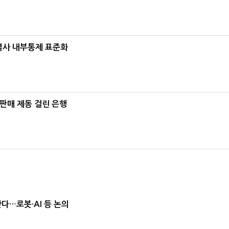
계열사 내부통제 표준화
 판매 제동 걸린 은행
난다…로봇·AI 등 논의