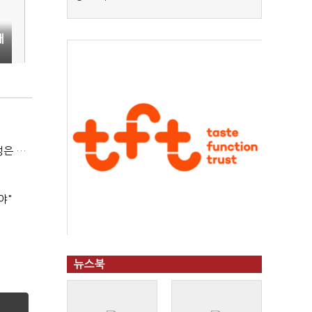
재
(긴급진단)"미 중동외교 정책 무너졌다…5차 중동전 가능성은 낮아"
야"
뉴스북