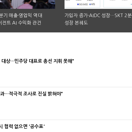
2분기 매출·영업익 역대
가입자 증가·AIDC 성장…SKT 2
전트 AI 수익화 관건
성장 본궤도
택' 대상…민주당 대표로 총선 지휘 못해"
사과…적극적 조사로 진실 밝혀야"
 협력 없으면 '공수표'