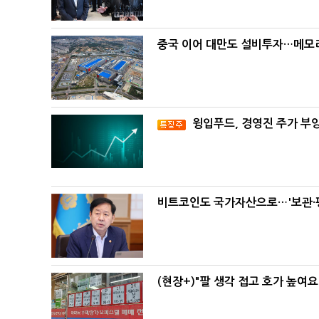
중국 이어 대만도 설비투자…메모리
윙입푸드, 경영진 주가 부
비트코인도 국가자산으로…'보관·평
(현장+)"팔 생각 접고 호가 높여요