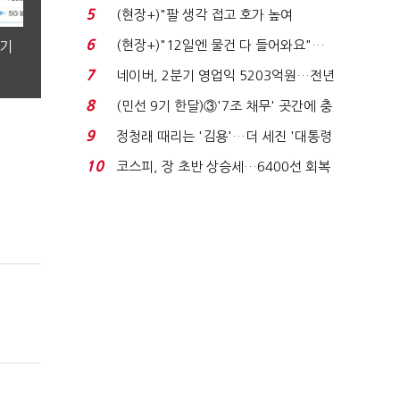
처분' 기준은 ...
5
(현장+)"팔 생각 접고 호가 높여
요"…'덜 똘똘한 한 채' 20...
6
(현장+)"12일엔 물건 다 들어와요"…
분기
빈 매대 채우며 문 연 ...
7
네이버, 2분기 영업익 5203억원…전년
비 0.2% 감소...
8
(민선 9기 한달)③'7조 채무' 곳간에 충
격…추미애, 20년...
9
정청래 때리는 '김용'…더 세진 '대통령
최측근' 입...
10
코스피, 장 초반 상승세…6400선 회복
시도