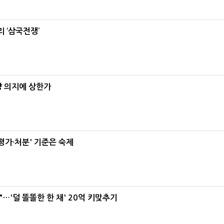
 ‘삼국전쟁’
양 의지에 상한가
가·처분' 기준은 숙제
"…'덜 똘똘한 한 채' 20억 키맞추기