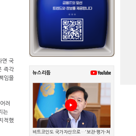
다면 국
은 즉각
뉴스리듬
 책임을
 어려
지는
 지적했
비트코인도 국가자산으로…'보관·평가·처