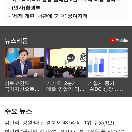
(인사)환경부
'세제 개편' 낙관에 '기금' 궁여지책
뉴스리듬
비트코인도
카카오, 2분기
가입자 증가
국가자산으로…'
매출·영업익 역대
·AIDC 성장…
보관·평가·처분'
최대…에이전트
SKT 2분기 성장
기준은 숙제
AI 수익화 관건
본궤도
주요 뉴스
김민석, 강원·대구·경북서 48.54%…1위 수성(1보)
최민희 "골리앗 김민석"…임미애 "부끄러운 줄 알아야"