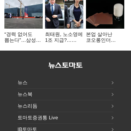
“경력 없어도
최태원, 노소영에
본업 살아난
뽑는다”…삼성
1조 지급?…
코오롱인더
·TSMC, 미
재상고 여부 주목
·HS효성…AI·
반도체 인재
배터리 소재로
쟁탈전
보폭 확대
뉴스
뉴스북
뉴스리듬
토마토증권통 Live
IB토마토