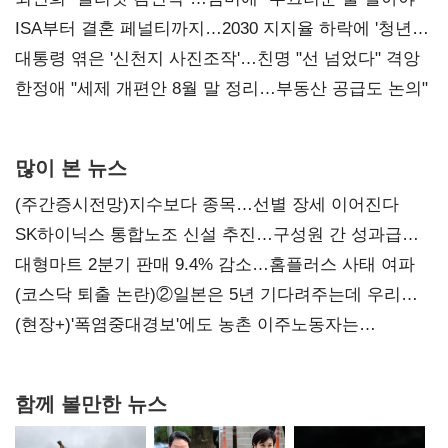
ISA부터 결혼 페널티까지…2030 지지율 하락에 '청년
챙기기'
대통령 엮은 '신천지 사진조작'…친명 "선 넘었다" 격앙
한정애 "세제 개편안 8월 말 정리…부동산 공급도 논의"
많이 본 뉴스
(주간증시전망)지수보다 종목…선별 장세 이어진다
SK하이닉스 통합노조 신설 추진…구성원 간 성과급
불만 확산
대형마트 2분기 판매 9.4% 감소…홈플러스 사태 여파
(코스닥 퇴출 논란)②일본은 5년 기다려주는데 우리는
당장 퇴출?…시간만으론 부족한 코스닥 구하기
(현장+)'폭염중대경보'에도 농촌 이주노동자는
강행군…'야외작업 중지' 권고도 무시
함께 볼만한 뉴스