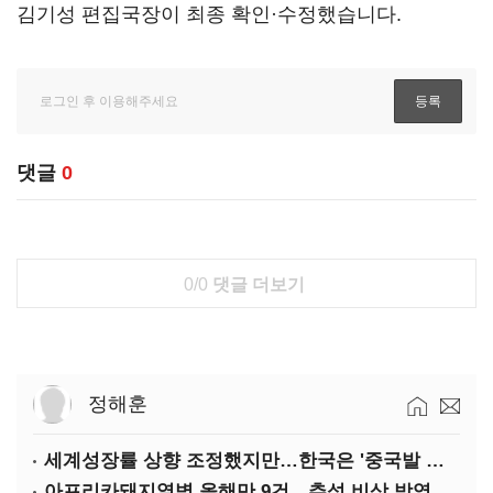
김기성 편집국장이 최종 확인·수정했습니다.
댓글
0
0/0
댓글 더보기
정해훈
세계성장률 상향 조정했지만…한국은 '중국발 살얼음판'
아프리카돼지열병 올해만 9건…추석 비상 방역에 '총력'