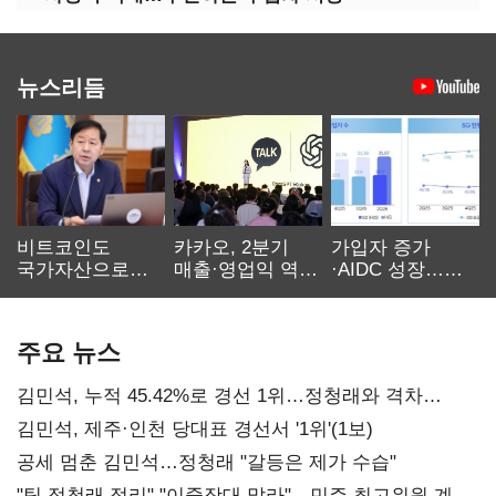
뉴스리듬
비트코인도
카카오, 2분기
가입자 증가
국가자산으로…'
매출·영업익 역대
·AIDC 성장…
보관·평가·처분'
최대…에이전트
SKT 2분기 성장
기준은 숙제
AI 수익화 관건
본궤도
주요 뉴스
김민석, 누적 45.42%로 경선 1위…정청래와 격차
0.86%p(2보)
김민석, 제주·인천 당대표 경선서 '1위'(1보)
공세 멈춘 김민석…정청래 "갈등은 제가 수습"
"팀 정청래 정리" "이중잣대 말라"…민주 최고위원 계파