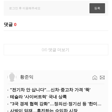
댓글
0
0/0
댓글 더보기
황준익
"전기차 안 삽니다"…신차·중고차 가격 '뚝'
테슬라 '사이버트럭' 국내 상륙
"3국 경제 협력 강화"…정의선·정기선 등 '한미일 경제대화' 참석
사방이 악재…후진하는 수입차 시장