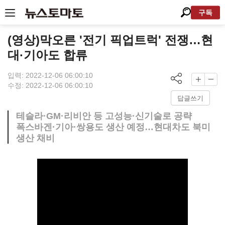
구독
(영상)막오른 '전기 픽업트럭' 전쟁…현
대·기아도 합류
입력: 2022-12-06 06:00:10
수정: 2022-12-06 06:00:10
답글쓰기
테슬라·GM·리비안 등 고성능·신기술로 공략
폭스바겐·기아·쌍용도 생산 예정…현대차도 북미
생산 채비