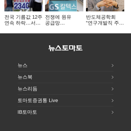
전국 기름값 12주
전쟁에 원유
반도체공학회
연속 하락…서울
공급망
“연구개발직 주
휘발윳값 1909원
흔들리자…K-
52시간제
정유, 에너지안보
개선해야”
핵심으로 재부상
뉴스
뉴스북
뉴스리듬
토마토증권통 Live
IB토마토