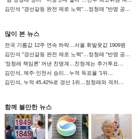
다툼 격화
김민석 "경선갈등 완전 제로 노력"…정청래 "반명 공세
사과부터"
많이 본 뉴스
전국 기름값 12주 연속 하락…서울 휘발윳값 1909원
김민석 "경선갈등 완전 제로 노력"…정청래 "반명 공세
사과부터"
'정청래 책임론' 꺼낸 친명계…친청계는 추가투표
때리기
김민석, 제주·인천서 승리…누적 득표율 '1위
탈환'(종합)
김민석, 누적 45.42%로 경선 1위…정청래와 격차
0.86%p(2보)
함께 볼만한 뉴스