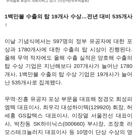
무역협회 회장이 개회사하고 있다. (사진=한국무역협회)
1백만불 수출의 탑 19개사 수상…전년 대비 535개사
↑
이날 기념식에서는 597명의 정부 유공자에 대한 포
상과 1780개사에 대한 수출의 탑 시상이 진행된다.
올해 무역 적자에도 올해 수출 실적은 양호해 수출의
탑 수상 기업은 지난해보다 207개사가 늘어난 1780
개사, 1백만불 수출의 탑 수상 기업은 19개사가 늘어
난 535개사로 집계됐다.
무역·진흥 유공자 포상 부문을 대표해 정경오 희성피
엠텍 대표이사, 최우각
대성하이텍(129920)
회장, 허
세홍 GS칼텍스 대표이사, 이장열 서울전선 대표이
사, 박찬동
SK하이닉스(000660)
부사장, 조장호 라
모스테크놀러지 대표이사 등 10명이 단상 수상의 영