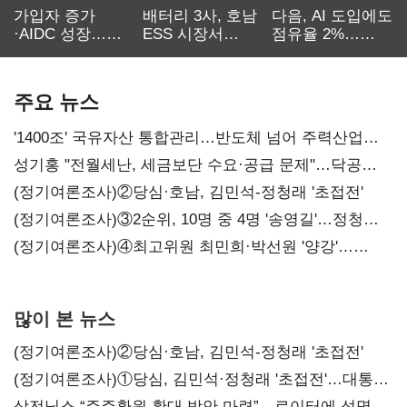
가입자 증가
배터리 3사, 호남
다음, AI 도입에도
·AIDC 성장…
ESS 시장서
점유율 2%…
SKT 2분기 성장
‘격돌’
에이전트
본궤도
차별화가 관건
주요 뉴스
'1400조' 국유자산 통합관리…반도체 넘어 주력산업
구조혁신
성기홍 "전월세난, 세금보단 수요·공급 문제"…닥공
시사
(정기여론조사)②당심·호남, 김민석-정청래 '초접전'
(정기여론조사)③2순위, 10명 중 4명 '송영길'…정청래
'한 자릿수'
(정기여론조사)④최고위원 최민희·박선원 '양강'…
서미화·이성윤·임미애 뒤이어
많이 본 뉴스
(정기여론조사)②당심·호남, 김민석-정청래 '초접전'
(정기여론조사)①당심, 김민석·정청래 '초접전'…대통령
지지도 '50% 아래로'(종합)
삼전닉스 “주주환원 확대 방안 마련”…로이터에 성명