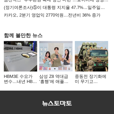
보내
(정기여론조사)⑤이 대통령 지지율 47.7%…일주일
만에 다시 40%대
카카오, 2분기 영업익 2770억원…전년비 36% 증가
함께 볼만한 뉴스
HBM3E 수요가
삼성 Z8 역대급
중동전 장기화에
변수…내년 HBM
‘흥행’에 애플
미 무기고
왕좌 노리는 삼성
반격 주목…9월
‘비상’…K방산
‘폴더블 대전’
기회