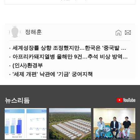
정해훈
세계성장률 상향 조정했지만…한국은 '중국발 살얼음판'
아프리카돼지열병 올해만 9건…추석 비상 방역에 '총력'
(인사)환경부
'세제 개편' 낙관에 '기금' 궁여지책
뉴스리듬