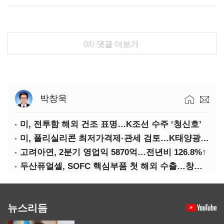
0/0
댓글 더보기
박창욱
미, 전투함 해외 건조 표명…K조선 수주 ‘청신호’
미, 폴리실리콘 최저가격제·관세 검토…K태양광 입지 확대 기대
고려아연, 2분기 영업익 5870억…전년비 126.8%↑
두산퓨얼셀, SOFC 핵심부품 첫 해외 수출…창사 이래 최대 규모
뉴스리듬