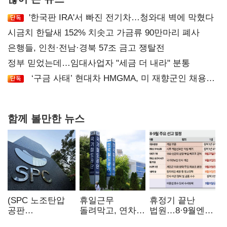
'한국판 IRA'서 빠진 전기차…청와대 벽에 막혔다
시금치 한달새 152% 치솟고 가금류 90만마리 폐사
은행들, 인천·전남·경북 57조 금고 쟁탈전
정부 믿었는데…임대사업자 "세금 더 내라" 분통
‘구금 사태’ 현대차 HMGMA, 미 재향군인 채용
확대로 분위기 반전
함께 볼만한 뉴스
(SPC 노조탄압
휴일근무
휴정기 끝난
공판
돌려막고, 연차도
법원…8·9월엔
100회)⑫"허영인
통제…코레일
3특검 재판