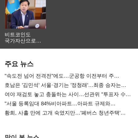
비트코인도
국가자산으로…'
보관·평가·처분'
기준은 숙제
주요 뉴스
"속도전 넘어 전격전"에도…군공항 이전부터 주
52시간까지 '뇌관'
호남은 '김민석' 서울·경기는 '정청래'…최종 승자는
'안갯속'
여야 재검토 놓고 충돌하는 사이…선관위 "투표자 수
오차 당연"
"서울 등록임대 84%비아파트…아파트 규제와
달리해야"
황희, 사흘 만에 고개 숙였지만…'폐버스 청년주택'
후폭풍
많이 본 뉴스