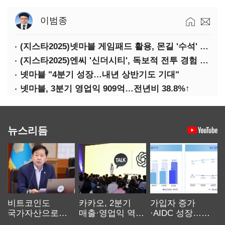
이범종
(지스타2025)넷마블 게임패드 활용, 몬길 '수석' 7대죄 '차석'
(지스타2025)엔씨 '신더시티', 독보적 전투 경험 필요
넷마블 "4분기 성장…내년 상반기도 기대"
넷마블, 3분기 영업익 909억…전년비 38.8%↑
뉴스리듬
비트코인도
카카오, 2분기
가입자 증가
국가자산으로…'
매출·영업익 역대
·AIDC 성장…
보관·평가·처분'
최대…에이전트
SKT 2분기 성장