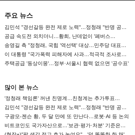
기준은 숙제
AI 수익화 관건
본궤도
주요 뉴스
김민석 "경선갈등 완전 제로 노력"…정청래 "반명 공세
사과부터"
공급 속도전 외치더니…황희, 난데없이 '폐버스
리모델링' 제안
송영길 측 "정청래, 국힘 '역선택' 대상…민주당 대표로
총선 지휘 못해"
이 대통령 "국가폭력 피해자에 사과…적극적 조사로
진실 밝혀야"
주택공급 '동상이몽'…정부·서울시 협력 없으면 '공수표'
많이 본 뉴스
'정청래 책임론' 꺼낸 친명계…친청계는 추가투표
때리기
김민석 "경선갈등 완전 제로 노력"…정청래 "반명 공세
사과부터"
구광모-젠슨 황, 두 달 만에 또 만난다…로봇·AI 등 논의
비트코인도 국가자산으로…'보관·평가·처분' 기준은
숙제
(현장+)"팔 생각 접고 호가 높여요"…'덜 똘똘한 한 채'