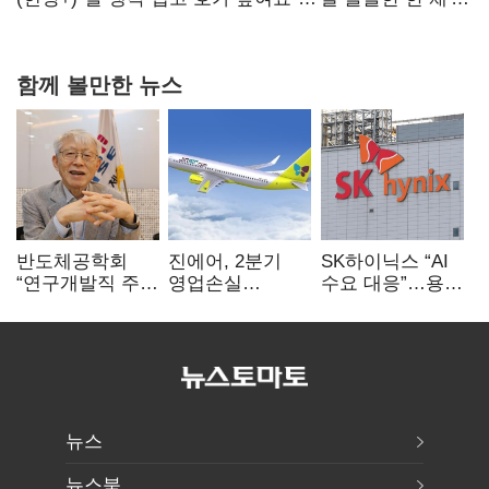
20억 키맞추기
함께 볼만한 뉴스
반도체공학회
진에어, 2분기
SK하이닉스 “AI
“연구개발직 주
영업손실
수요 대응”…용인
52시간제
731억…유가
·청주 팹에 54조
개선해야”
상승 여파
투자
뉴스
뉴스북