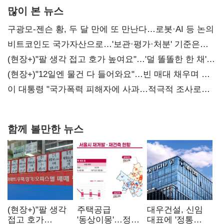
많이 본 뉴스
구광모-젠슨 황, 두 달 만에 또 만난다…로봇·AI 등 논의
비트코인도 국가자산으로…'보관·평가·처분' 기준은
숙제
(현장+)"팔 생각 접고 호가 높여요"…'덜 똘똘한 한 채'
20억 키맞추기
(현장+)"12일엔 물건 다 들어와요"…빈 매대 채우며 문
연 홈플러스
이 대통령 "국가폭력 피해자에 사과…적극적 조사로
진실 밝혀야"
함께 볼만한 뉴스
(현장+)"팔 생각
주택공급
대우건설, 신임
접고 호가
'동상이몽'…정부
대표에 '정통