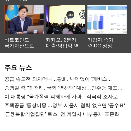
비트코인도
카카오, 2분기
가입자 증가
국가자산으로…'
매출·영업익 역대
·AIDC 성장…
보관·평가·처분'
최대…에이전트
SKT 2분기 성장
기준은 숙제
AI 수익화 관건
본궤도
주요 뉴스
공급 속도전 외치더니…황희, 난데없이 '폐버스
리모델링' 제안
송영길 측 "정청래, 국힘 '역선택' 대상…민주당 대표로
총선 지휘 못해"
이 대통령 "국가폭력 피해자에 사과…적극적 조사로
진실 밝혀야"
주택공급 '동상이몽'…정부·서울시 협력 없으면 '공수표'
'금융복합기업집단' 토스, 전 계열사 내부통제 표준화