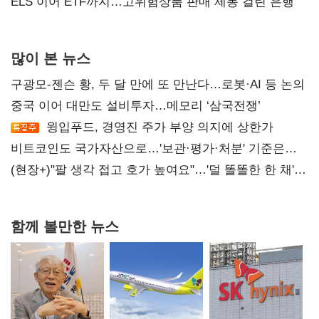
ELS 이어 ETF까지…고위험상품 판매 제동 걸린 은행
많이 본 뉴스
구광모-젠슨 황, 두 달 만에 또 만난다…로봇·AI 등 논의
중국 이어 대만도 설비투자…메모리 ‘삼국전쟁’
윙입푸드, 경영진 주가 부양 의지에 상한가
비트코인도 국가자산으로…'보관·평가·처분' 기준은
숙제
(현장+)"팔 생각 접고 호가 높여요"…'덜 똘똘한 한 채'
20억 키맞추기
함께 볼만한 뉴스