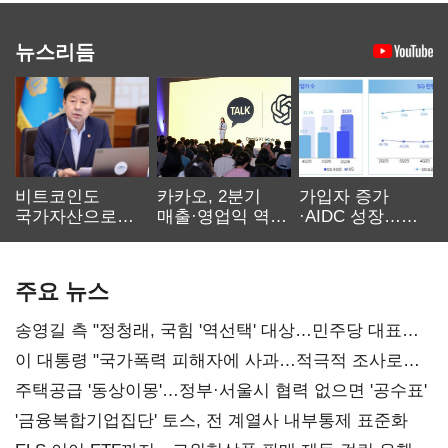
뉴스리듬
비트코인도
카카오, 2분기
가입자 증가
국가자산으로…'
매출·영업익 역대
·AIDC 성장…
보관·평가·처분'
최대…에이전트
SKT 2분기 성장
기준은 숙제
AI 수익화 관건
본궤도
주요 뉴스
송영길 측 "정청래, 국힘 '역선택' 대상…민주당 대표로
총선 지휘 못해"
이 대통령 "국가폭력 피해자에 사과…적극적 조사로
진실 밝혀야"
주택공급 '동상이몽'…정부·서울시 협력 없으면 '공수표'
'금융복합기업집단' 토스, 전 계열사 내부통제 표준화