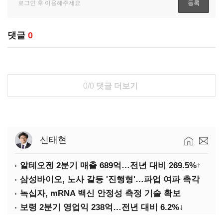
댓글
0
0/0
댓글 더보기
신태현
알테오젠 2분기 매출 689억…전년 대비 269.5%↑
삼성바이오, 노사 갈등 '진행형'…파업 여파 촉각
녹십자, mRNA 백신 안정성 측정 기술 확보
보령 2분기 영업익 238억…전년 대비 6.2%↓