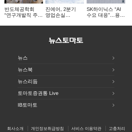
반도체공학회
진에어, 2분기
SK하이닉스 “AI
“연구개발직 주
영업손실
수요 대응”…용인
52시간제
731억…유가
·청주 팹에 54조
개선해야”
상승 여파
투자
뉴스
뉴스북
뉴스리듬
토마토증권통 Live
IB토마토
회사소개
개인정보취급방침
서비스 이용약관
고충처리