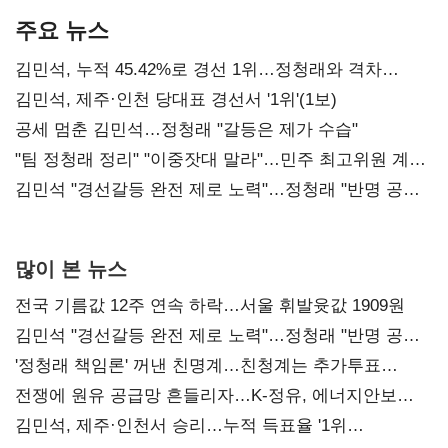
주요 뉴스
김민석, 누적 45.42%로 경선 1위…정청래와 격차
0.86%p(2보)
김민석, 제주·인천 당대표 경선서 '1위'(1보)
공세 멈춘 김민석…정청래 "갈등은 제가 수습"
"팀 정청래 정리" "이중잣대 말라"…민주 최고위원 계파
다툼 격화
김민석 "경선갈등 완전 제로 노력"…정청래 "반명 공세
사과부터"
많이 본 뉴스
전국 기름값 12주 연속 하락…서울 휘발윳값 1909원
김민석 "경선갈등 완전 제로 노력"…정청래 "반명 공세
사과부터"
'정청래 책임론' 꺼낸 친명계…친청계는 추가투표
때리기
전쟁에 원유 공급망 흔들리자…K-정유, 에너지안보
핵심으로 재부상
김민석, 제주·인천서 승리…누적 득표율 '1위