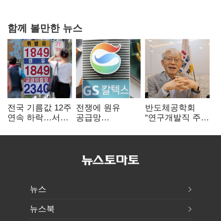
탈환'(종합)
함께 볼만한 뉴스
전국 기름값 12주
전쟁에 원유
반도체공학회
연속 하락…서울
공급망
“연구개발직 주
휘발윳값 1909원
흔들리자…K-
52시간제
정유, 에너지안보
개선해야”
핵심으로 재부상
뉴스
뉴스북