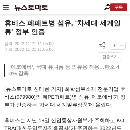
구독
휴비스 폐페트병 섬유, '차세대 세계일
류' 정부 인증
입력: 2022-11-21 11:05:00
수정: 2022-11-21 11:05:00
답글쓰기
‘에코에버’, 국대 유니폼 등 의류용 적용…탄소 4
0% 감축
[뉴스토마토 신태현 기자] 화학섬유소재 전문기업
휴
비스(079980)
의 폐PET(페트)병 섬유 ‘에코에버’가 정
부가 인증하는 '차세대 세계일류상품'에 올랐다.
휴비스는 지난 18일 산업통상자원부가 주최하고 KO
TRA(대한무역투자진흥공사)가 주관하는 2022년도