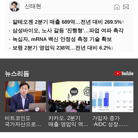
신태현
알테오젠 2분기 매출 689억…전년 대비 269.5%↑
삼성바이오, 노사 갈등 '진행형'…파업 여파 촉각
녹십자, mRNA 백신 안정성 측정 기술 확보
보령 2분기 영업익 238억…전년 대비 6.2%↓
뉴스리듬
비트코인도
카카오, 2분기
가입자 증가
국가자산으로…'
매출·영업익 역대
·AIDC 성장…
보관·평가·처분'
최대…에이전트
SKT 2분기 성장
기준은 숙제
AI 수익화 관건
본궤도