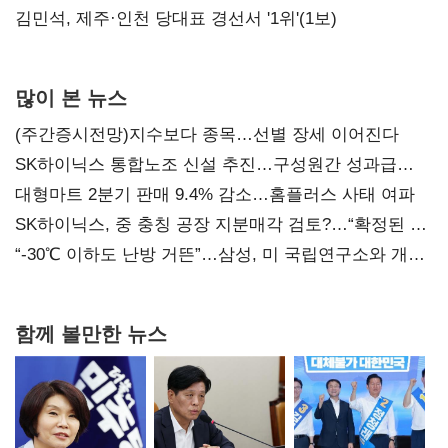
0.86%p(2보)
김민석, 제주·인천 당대표 경선서 '1위'(1보)
많이 본 뉴스
(주간증시전망)지수보다 종목…선별 장세 이어진다
SK하이닉스 통합노조 신설 추진…구성원간 성과급
불만 확산
대형마트 2분기 판매 9.4% 감소…홈플러스 사태 여파
SK하이닉스, 중 충칭 공장 지분매각 검토?…“확정된 바
없어”
“-30℃ 이하도 난방 거뜬”…삼성, 미 국립연구소와 개발
협력
함께 볼만한 뉴스