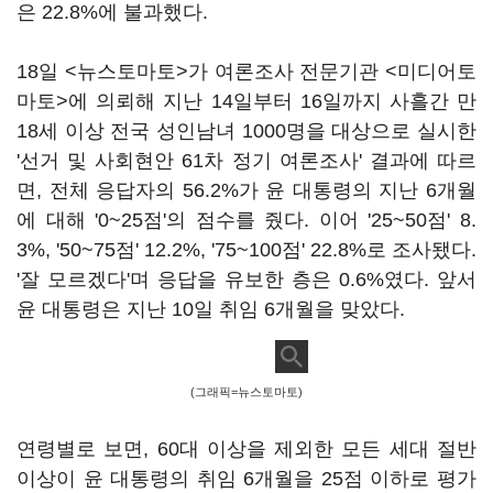
은 22.8%에 불과했다.
18일 <뉴스토마토>가 여론조사 전문기관 <미디어토
마토>에 의뢰해 지난 14일부터 16일까지 사흘간 만
18세 이상 전국 성인남녀 1000명을 대상으로 실시한
'선거 및 사회현안 61차 정기 여론조사' 결과에 따르
면, 전체 응답자의 56.2%가 윤 대통령의 지난 6개월
에 대해 '0~25점'의 점수를 줬다. 이어 '25~50점' 8.
3%, '50~75점' 12.2%, '75~100점' 22.8%로 조사됐다.
'잘 모르겠다'며 응답을 유보한 층은 0.6%였다. 앞서
윤 대통령은 지난 10일 취임 6개월을 맞았다.
(그래픽=뉴스토마토)
연령별로 보면, 60대 이상을 제외한 모든 세대 절반
이상이 윤 대통령의 취임 6개월을 25점 이하로 평가