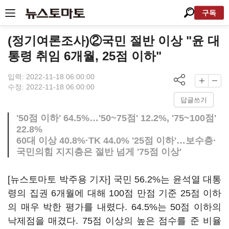
구독
(정기여론조사)②국민 절반 이상 "윤 대
통령 취임 6개월, 25점 이하"
입력: 2022-11-18 06:00:00
수정: 2022-11-18 06:00:00
답글쓰기
'50점 이하' 64.5%…'50~75점' 12.2%, '75~100점'
22.8%
60대 이상 40.8%·TK 44.0% '25점 이하'…보수층·
국민의힘 지지층은 절반 넘게 '75점 이상'
[뉴스토마토 박주용 기자] 국민 56.2%는 윤석열 대통
령의 집권 6개월에 대해 100점 만점 기준 25점 이하
의 매우 박한 평가를 내렸다. 64.5%는 50점 이하의
낙제점을 매겼다. 75점 이상의 높은 점수를 준 비율