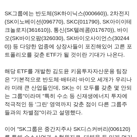
SK그룹에는 반도체(
SK하이닉스(000660)
), 2차전지
(
SK이노베이션(096770)
,
SKC(011790)
,
SK아이이테
크놀로지(361610)
), 통신(
SK텔레콤(017670)
), 바이
오(
SK바이오팜(326030)
,
SK바이오사이언스(30244
0)
) 등 다양한 업종에 상장사들이 포진해있어 고른 포
트폴리오를 갖춘 ETF가 될 것이란 기대가 나온다.
해당 ETF를 개발한 김도윤 키움투자자산운용 팀장
은 "기본적으로 반도체·배터리·바이오 세개가 우리나
라 미래 큰 산업들인데, SK는 이 모두를 갖춘 몇 안되
는 그룹"이라며 "특히 수소 등 신재생에너지 투자에
적극적인 등 '그린' 영역까지 갖춘 점이 다른 그룹주
들과의 차별점"이라고 설명했다.
이어 "SK그룹은 중간지주사
SK디스커버리(006120)