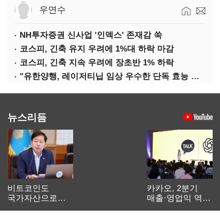
우연수
NH투자증권 신사업 '인덱스' 존재감 쑥
코스피, 긴축 유지 우려에 1%대 하락 마감
코스피, 긴축 지속 우려에 장초반 1% 하락
"유한양행, 레이저티닙 임상 우수한 단독 효능 입증"-대신
뉴스리듬
비트코인도
카카오, 2분기
국가자산으로…'
매출·영업익 역대
보관·평가·처분'
최대…에이전트
기준은 숙제
AI 수익화 관건