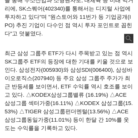
를 통해 수소산업과 소형원자로, 대체육 등 미래 먹거
리에,
SK스퀘어(402340)
를 통해서는 디지털 사업에
투자하고 있다"며 "원스토어와 11번가 등 기업공개(I
PO) 추진 기업이 다수인 점 역시 투자 포인트로 꼽힌
다"고 덧붙였다.
최근 삼성 그룹주 ETF가 다시 주목받고 있는 점 역시
SK그룹주 ETF의 등장에 대한 기대를 키울 것으로 보
인다.
삼성전자(005930)
와
삼성SDI(006400)
,
삼성바
이오로직스(207940)
등 주요 삼성 그룹주 주가가 최
근 반등세를 보이면서, ETF 수익률 역시 호조를 보이
고 있다. △KODEX삼성그룹밸류 (16.19%) △ACE
삼성그룹 섹터가중(16.11%) △KODEX 삼성그룹(15.
53%) △TIGER 삼성그룹펀더멘털(13.56%) △ACE
삼성그룹동일가중(11.01%) 등이 한달 간 10%를 웃
도는 수익률을 기록하고 있다.