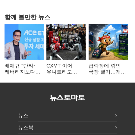
함께 볼만한 뉴스
배재규 "단타·
CXMT 이어
급락장에 꺾인
레버리지보다
유니트리도
국장 열기…개인
성장산업
출격…국내 증시
자금도 다시
장기투자…
영향 '촉각'
해외로
변동성 견뎌야"
뉴스
뉴스북