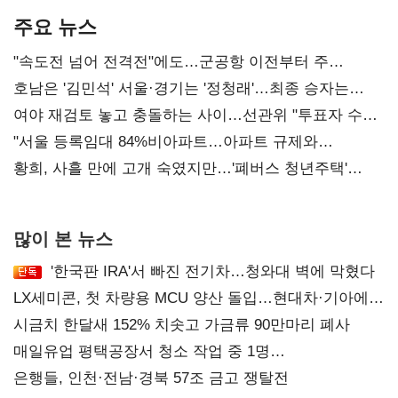
주요 뉴스
"속도전 넘어 전격전"에도…군공항 이전부터 주
52시간까지 '뇌관'
호남은 '김민석' 서울·경기는 '정청래'…최종 승자는
'안갯속'
여야 재검토 놓고 충돌하는 사이…선관위 "투표자 수
오차 당연"
"서울 등록임대 84%비아파트…아파트 규제와
달리해야"
황희, 사흘 만에 고개 숙였지만…'폐버스 청년주택'
후폭풍
많이 본 뉴스
'한국판 IRA'서 빠진 전기차…청와대 벽에 막혔다
LX세미콘, 첫 차량용 MCU 양산 돌입…현대차·기아에
공급
시금치 한달새 152% 치솟고 가금류 90만마리 폐사
매일유업 평택공장서 청소 작업 중 1명
사망…"안전관리체계 재점검"
은행들, 인천·전남·경북 57조 금고 쟁탈전