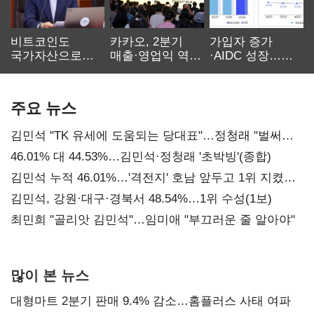
비트코인도
카카오, 2분기
가입자 증가
국가자산으로…'
매출·영업익 역대
·AIDC 성장…
보관·평가·처분'
최대…에이전트
SKT 2분기 성장
기준은 숙제
AI 수익화 관건
본궤도
주요 뉴스
김민석 "TK 유세에 도움되는 당대표"…정청래 "벌써
대표된 양 당직 배분"
46.01% 대 44.53%…김민석·정청래 '초박빙'(종합)
김민석 누적 46.01%…'격전지' 호남 앞두고 1위 지켰다
(2보)
김민석, 강원·대구·경북서 48.54%…1위 수성(1보)
최민희 "골리앗 김민석"…임미애 "부끄러운 줄 알아야"
많이 본 뉴스
대형마트 2분기 판매 9.4% 감소…홈플러스 사태 여파