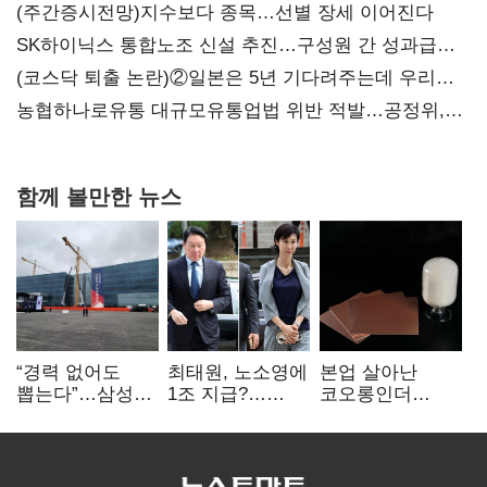
(주간증시전망)지수보다 종목…선별 장세 이어진다
SK하이닉스 통합노조 신설 추진…구성원 간 성과급
불만 확산
(코스닥 퇴출 논란)②일본은 5년 기다려주는데 우리는
당장 퇴출?…시간만으론 부족한 코스닥 구하기
농협하나로유통 대규모유통업법 위반 적발…공정위,
과징금 4억6200만원 부과
함께 볼만한 뉴스
“경력 없어도
최태원, 노소영에
본업 살아난
뽑는다”…삼성
1조 지급?…
코오롱인더
·TSMC, 미
재상고 여부 주목
·HS효성…AI·
반도체 인재
배터리 소재로
쟁탈전
보폭 확대