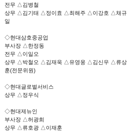
전무 △김병철
상무 △김기태 △정이효 △최해주 △이강호 △채규
일
◇현대삼호중공업
부사장 △한정동
전무 △이일오
상무 △박철오 △김재욱 △유영웅 △김신우 △류상
훈(전문위원)
◇현대글로벌서비스
상무 △정우식
◇현대제뉴인
부사장 △허광희
상무 △류호광 △이재훈