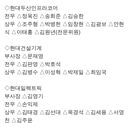
◇현대두산인프라코어
전무 △정욱진 △송희준 △김승한
상무 △조주형 △박병헌 △임창현 △김광보 △안현
식 △이태홍 △김원년(전문위원)
◇현대건설기계
부사장 △문재영
전무 △김판영 △박호석
상무 △김병수 △이성혁 △박제일 △최임국
◇현대일렉트릭
부사장 △김영기
전무 △손익제
상무 △김태경 △김선대 △옥경석 △김세용 △서영
천 △김주윤