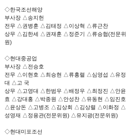
◇한국조선해양
부사장 △송지헌
전무 △권병훈 △김태정 △이상혁 △류근찬
상무 △김한세 △권재훈 △정준기 △류승협(전문위
원)
◇현대중공업
부사장 △전승호
전무 △이현호 △최승현 △류홍렬 △심영섭 △유정
대 △고 국
상무 △고영대 △한범우 △배정우 △최정진 △안윤
효 △강대홍 △박종원 △안성찬 △유동현 △임진호
△윤상돈 △고병조 △김상회 △김상렬 △이화정 △
성영재 △정용관(전문위원) △유지광(전문위원)
◇현대미포조선