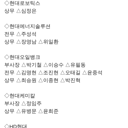
◇현대로보틱스
상무 △심정은
◇현대에너지솔루션
전무 △주성석
상무 △장영남 △위일환
◇현대오일뱅크
부사장 △박기철 △이승수 △유필동
전무 △김명현 △조진현 △오태길 △윤중석
상무 △최승원 △이종현 △박진혁
◇현대케미칼
부사장 △정임주
상무 △유병문 △윤희준
◇HD현대