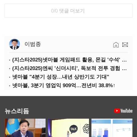
0/0
댓글 더보기
이범종
(지스타2025)넷마블 게임패드 활용, 몬길 '수석' 7대죄 '차석'
(지스타2025)엔씨 '신더시티', 독보적 전투 경험 필요
넷마블 "4분기 성장…내년 상반기도 기대"
넷마블, 3분기 영업익 909억…전년비 38.8%↑
뉴스리듬