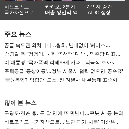
비트코인도
카카오, 2분기
가입자 증가
국가자산으로…'
매출·영업익 역대
·AIDC 성장…
보관·평가·처분'
최대…에이전트
SKT 2분기 성장
기준은 숙제
AI 수익화 관건
본궤도
주요 뉴스
공급 속도전 외치더니…황희, 난데없이 '폐버스
리모델링' 제안
송영길 측 "정청래, 국힘 '역선택' 대상…민주당 대표로
총선 지휘 못해"
이 대통령 "국가폭력 피해자에 사과…적극적 조사로
진실 밝혀야"
주택공급 '동상이몽'…정부·서울시 협력 없으면 '공수표'
'금융복합기업집단' 토스, 전 계열사 내부통제 표준화
많이 본 뉴스
구광모-젠슨 황, 두 달 만에 또 만난다…로봇·AI 등 논의
비트코인도 국가자산으로…'보관·평가·처분' 기준은