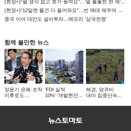
숙제
(현장+)"팔 생각 접고 호가 높여요"…'덜 똘똘한 한 채'
20억 키맞추기
(현장+)"12일엔 물건 다 들어와요"…빈 매대 채우며 문
연 홈플러스
중국 이어 대만도 설비투자…메모리 ‘삼국전쟁’
함께 볼만한 뉴스
장윤기 은폐·조작
'FDI 실적
해경, 양귀비·
이후로도
10%'·'개발현안
대마 집중단속…
정보유출·
산적'…
4개월 동안
내부비위…경찰
인천경제청장
249명 검거
신뢰는 어디에
구원투수 찾기