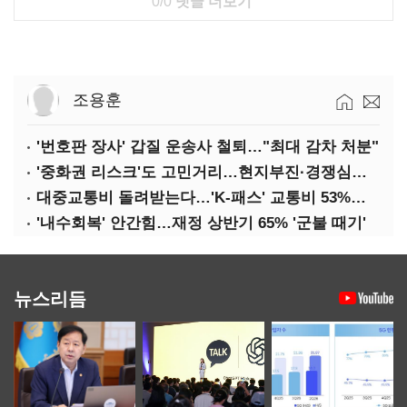
0/0
댓글 더보기
조용훈
'번호판 장사' 갑질 운송사 철퇴…"최대 감차 처분"
'중화권 리스크'도 고민거리…현지부진·경쟁심화·양안냉각
대중교통비 돌려받는다…'K-패스' 교통비 53%까지 환급
'내수회복' 안간힘…재정 상반기 65% '군불 때기'
뉴스리듬