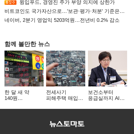
윙입푸드, 경영진 주가 부양 의지에 상한가
비트코인도 국가자산으로…'보관·평가·처분' 기준은
숙제
네이버, 2분기 영업익 5203억원…전년비 0.2% 감소
함께 볼만한 뉴스
한 달 새 약
전세사기
보건소부터
140원
피해주택 매입
응급실까지 AI
급락…'역대급
1만호 돌파…
확산…지역의료
엔저'에 원화
누적 피해자
혁신 본격화
변곡점
4만278명