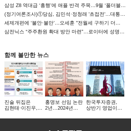
삼성 Z8 역대급 ‘흥행’에 애플 반격 주목…9월 ‘폴더블
대전’
(정기여론조사)①당심, 김민석·정청래 '초접전'…대통령
지지도 '50% 아래로'(종합)
세제개편에 ‘불안·불만’…오세훈 "전월세 구하기 더
힘들어질 것"
삼전닉스 “주주환원 확대 방안 마련”…로이터에 성명
보내
함께 볼만한 뉴스
진술 뒤집은
홍명보 선임 논란
한국투자증권,
김현태·이진우,
2년…2024년
상반기 영업이익
박안수는 "국가에
파동부터 소환·
2조1701억 원…
헌신"…법정서
압색까지
전년비 89.1%↑
드러난 군