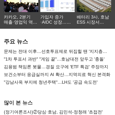
카카오, 2분기
가입자 증가
배터리 3사, 호남
매출·영업익 역대
·AIDC 성장…
ESS 시장서
최대…에이전트
SKT 2분기 성장
‘격돌’
AI 수익화 관건
본궤도
주요 뉴스
문제는 전대 이후…선호투표제로 뒤집힐 땐 '지지층
불복'
"1차 투표서 과반" "게임 끝"…호남대전 앞두고 '충돌'
김용범 책임론 봇물…경질 요구에 'ETF 특검' 주장까지
보건소부터 응급실까지 AI 확산…지역의료 혁신 본격화
"강남사옥 부지에 청년주택"…LH도 '공급 속도전'
많이 본 뉴스
(정기여론조사)②당심·호남, 김민석-정청래 '초접전'