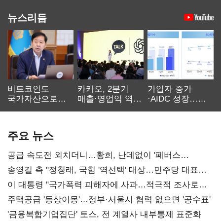
뉴스리듬
비트코인도
카카오, 2분기
가입자 증가
국가자산으로…'
매출·영업익 역대
·AIDC 성장…
보관·평가·처분'
최대…에이전트
SKT 2분기 성장
기준은 숙제
AI 수익화 관건
본궤도
주요 뉴스
공급 속도전 외치더니…황희, 난데없이 '폐버스
리모델링' 제안
송영길 측 "정청래, 국힘 '역선택' 대상…민주당 대표로
총선 지휘 못해"
이 대통령 "국가폭력 피해자에 사과…적극적 조사로
진실 밝혀야"
주택공급 '동상이몽'…정부·서울시 협력 없으면 '공수표'
'금융복합기업집단' 토스, 전 계열사 내부통제 표준화