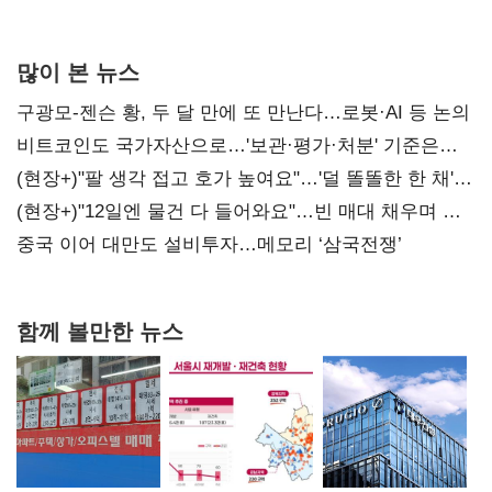
많이 본 뉴스
구광모-젠슨 황, 두 달 만에 또 만난다…로봇·AI 등 논의
비트코인도 국가자산으로…'보관·평가·처분' 기준은
숙제
(현장+)"팔 생각 접고 호가 높여요"…'덜 똘똘한 한 채'
20억 키맞추기
(현장+)"12일엔 물건 다 들어와요"…빈 매대 채우며 문
연 홈플러스
중국 이어 대만도 설비투자…메모리 ‘삼국전쟁’
함께 볼만한 뉴스