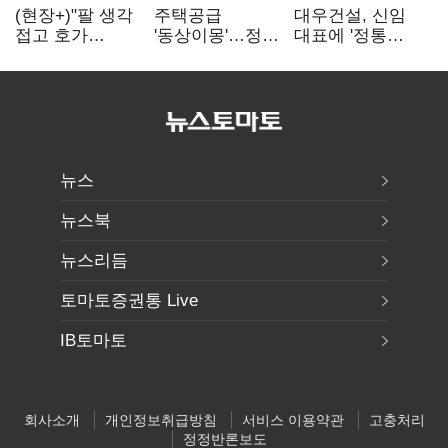
(현장+)"팔 생각
주택공급
대우건설, 신임
접고 호가
'동상이몽'…정부
대표에 '정통
높여요"…'덜
·서울시 협력
대우맨' 이강석
똘똘한 한 채'
없으면 '공수표'
부사장 내정
20억 키맞추기
뉴스
뉴스북
뉴스리듬
토마토증권통 Live
IB토마토
회사소개
개인정보취급방침
서비스 이용약관
고충처리
정정반론보도