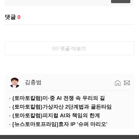
댓글
0
0/0
댓글 더보기
김충범
(토마토칼럼)미·중 AI 전쟁 속 우리의 길
(토마토칼럼)가상자산 2단계법과 골든타임
(토마토칼럼)피지컬 AI와 책임의 한계
[뉴스토마토프라임]효자 IP '슈퍼 마리오'