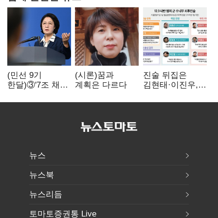
(민선 9기
(시론)꿈과
진술 뒤집은
한달)③'7조 채무'
계획은 다르다
김현태·이진우,
곳간에 충격…
박안수는 "국가에
추미애, 20년만에
헌신"…법정서
'비상재정' 선언
드러난 군
승부수
수뇌부의 민낯
뉴스
뉴스북
뉴스리듬
토마토증권통 Live