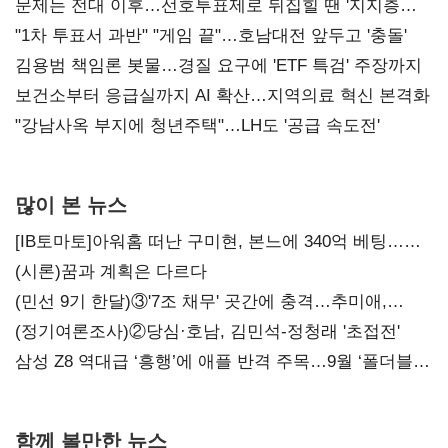
문제는 전대 이후…선호투표제로 뒤집힐 땐 '지지층
불복'
"1차 투표서 과반" "게임 끝"…호남대전 앞두고 '충돌'
김용범 책임론 봇물…경질 요구에 'ETF 특검' 주장까지
보건소부터 응급실까지 AI 확산…지역의료 혁신 본격화
"강남사옥 부지에 청년주택"…LH도 '공급 속도전'
많이 본 뉴스
[IB토마토]아워홈 떠난 구미현, 본느에 340억 베팅…
가족 지배체제 구축
(시론)꿈과 계획은 다르다
(민선 9기 한달)③'7조 채무' 곳간에 충격…추미애,
20년만에 '비상재정' 선언 승부수
(정기여론조사)②당심·호남, 김민석-정청래 '초접전'
삼성 Z8 역대급 ‘흥행’에 애플 반격 주목…9월 ‘폴더블
대전’
함께 볼만한 뉴스