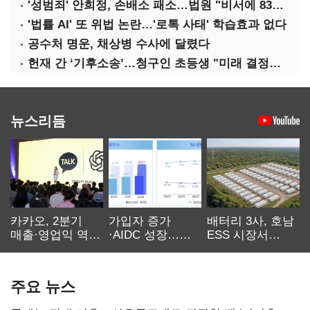
'성범죄' 안희정, 손배소 패소…법원 "비서에 8347만원 배상"
'법률 AI' 또 위법 논란…'로톡 사태' 학습효과 없다
공수처 명운, 채상병 수사에 달렸다
헌재 간 ‘기후소송’…청구인 초등생 "미래 결정할 중요한 소송"
뉴스리듬
카카오, 2분기
가입자 증가
배터리 3사, 호남
매출·영업익 역대
·AIDC 성장…
ESS 시장서
최대…에이전트
SKT 2분기 성장
‘격돌’
AI 수익화 관건
본궤도
주요 뉴스