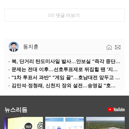
0/0
댓글 더보기
동지훈
북, 단거리 탄도미사일 발사…안보실 "즉각 중단 촉구"
문제는 전대 이후…선호투표제로 뒤집힐 땐 '지지층 불복'
"1차 투표서 과반" "게임 끝"…호남대전 앞두고 '충돌'
김민석·정청래, 신천지 장외 설전…송영길 "호남 계몽 규탄"
뉴스리듬