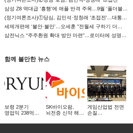
삼성 Z8 역대급 ‘흥행’에 애플 반격 주목…9월 ‘폴더블
대전’
(정기여론조사)①당심, 김민석·정청래 '초접전'…대통령
지지도 '50% 아래로'(종합)
세제개편에 ‘불안·불만’…오세훈 "전월세 구하기 더
힘들어질 것"
삼전닉스 “주주환원 확대 방안 마련”…로이터에 성명
보내
함께 볼만한 뉴스
보령 2분기
SK바이오팜,
게임산업법 전면
영업익 238억…
뇌전증 신약 해외
손질
전년 대비 6.2%↓
흥행 발판…
공감대…"낡은
차세대 신약 개발
규제 걷고
속도
안전장치 촘촘히