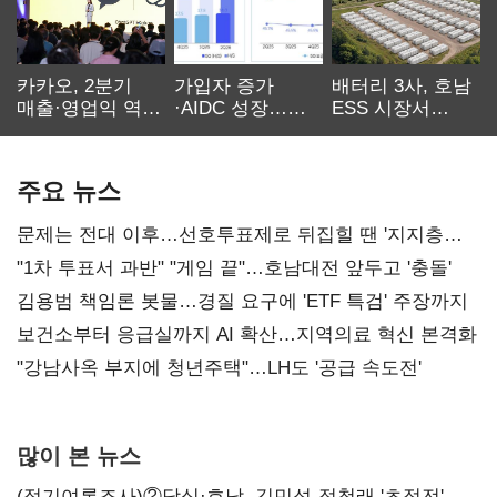
카카오, 2분기
가입자 증가
배터리 3사, 호남
매출·영업익 역대
·AIDC 성장…
ESS 시장서
최대…에이전트
SKT 2분기 성장
‘격돌’
AI 수익화 관건
본궤도
주요 뉴스
문제는 전대 이후…선호투표제로 뒤집힐 땐 '지지층
불복'
"1차 투표서 과반" "게임 끝"…호남대전 앞두고 '충돌'
김용범 책임론 봇물…경질 요구에 'ETF 특검' 주장까지
보건소부터 응급실까지 AI 확산…지역의료 혁신 본격화
"강남사옥 부지에 청년주택"…LH도 '공급 속도전'
많이 본 뉴스
(정기여론조사)②당심·호남, 김민석-정청래 '초접전'