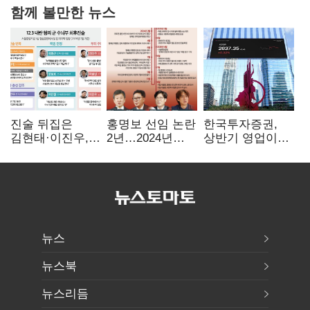
함께 볼만한 뉴스
진술 뒤집은
홍명보 선임 논란
한국투자증권,
김현태·이진우,
2년…2024년
상반기 영업이익
박안수는 "국가에
파동부터 소환·
2조1701억 원…
헌신"…법정서
압색까지
전년비 89.1%↑
드러난 군
수뇌부의 민낯
뉴스
뉴스북
뉴스리듬