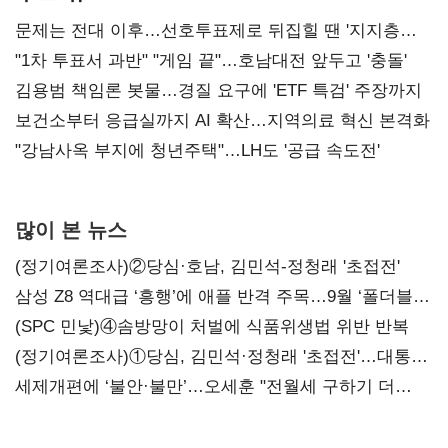
문제는 전대 이후…선호투표제로 뒤집힐 땐 '지지층
불복'
"1차 투표서 과반" "게임 끝"…호남대전 앞두고 '충돌'
김용범 책임론 봇물…경질 요구에 'ETF 특검' 주장까지
보건소부터 응급실까지 AI 확산…지역의료 혁신 본격화
"강남사옥 부지에 청년주택"…LH도 '공급 속도전'
많이 본 뉴스
(정기여론조사)②당심·호남, 김민석-정청래 '초접전'
삼성 Z8 역대급 ‘흥행’에 애플 반격 주목…9월 ‘폴더블
대전’
(SPC 민낯)④솜방망이 처벌에 식품위생법 위반 반복
(정기여론조사)①당심, 김민석·정청래 '초접전'…대통령
지지도 '50% 아래로'(종합)
세제개편에 ‘불안·불만’…오세훈 "전월세 구하기 더
힘들어질 것"