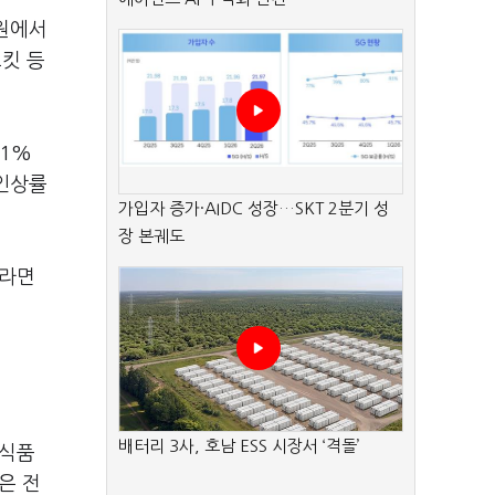
0원에서
스킷 등
11%
 인상률
가입자 증가·AIDC 성장…SKT 2분기 성
장 본궤도
신라면
배터리 3사, 호남 ESS 시장서 ‘격돌’
 식품
은 전