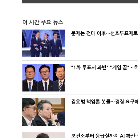
이 시간 주요 뉴스
문제는 전대 이후…선호투표제로 
"1차 투표서 과반" "게임 끝"…
김용범 책임론 봇물…경질 요구에 
보건소부터 응급실까지 AI 확산