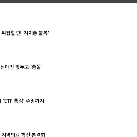
뒤집힐 땐 '지지층 불복'
호남대전 앞두고 '충돌'
'ETF 특검' 주장까지
…지역의료 혁신 본격화