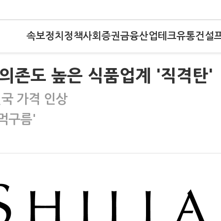
속보
정치
정책
사회
증권
금융
산업
테크
유통
건설
의존도 높은 식품업계 '직격탄'
결국 가격 인상
'먹구름'