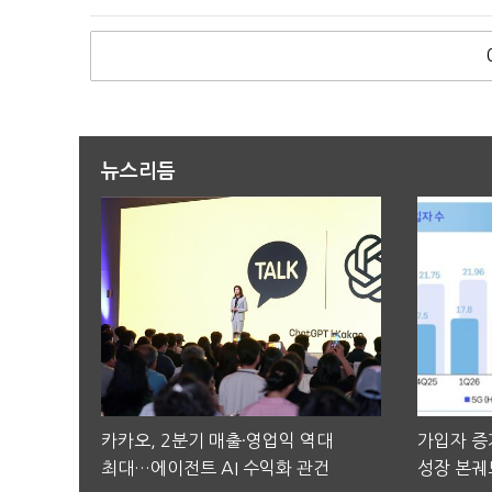
뉴스리듬
카카오, 2분기 매출·영업익 역대
가입자 증가
최대…에이전트 AI 수익화 관건
성장 본궤