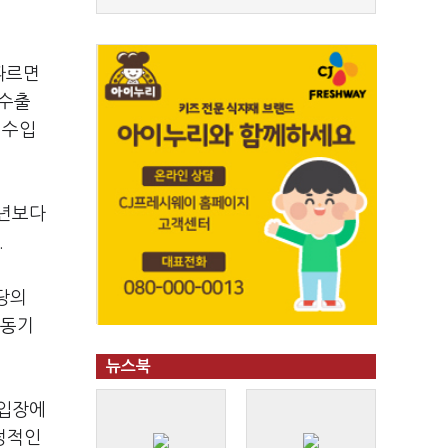
따르면
 수출
 수입
전년보다
.
당의
 동기
뉴스북
 입장에
정적인