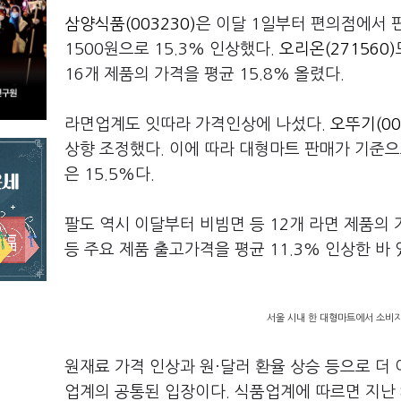
삼양식품(003230)
은 이달 1일부터 편의점에서 판
1500원으로 15.3% 인상했다.
오리온(271560)
16개 제품의 가격을 평균 15.8% 올렸다.
라면업계도 잇따라 가격인상에 나섰다.
오뚜기(00
상향 조정했다. 이에 따라 대형마트 판매가 기준으
은 15.5%다.
팔도 역시 이달부터 비빔면 등 12개 라면 제품의 
등 주요 제품 출고가격을 평균 11.3% 인상한 바 
서울 시내 한 대형마트에서 소비자
원재료 가격 인상과 원·달러 환율 상승 등으로 더
업계의 공통된 입장이다. 식품업계에 따르면 지난 8