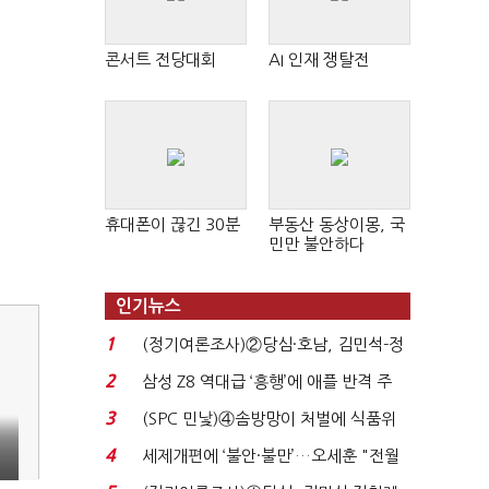
콘서트 전당대회
AI 인재 쟁탈전
휴대폰이 끊긴 30분
부동산 동상이몽, 국
민만 불안하다
인기뉴스
1
(정기여론조사)②당심·호남, 김민석-정
청래 '초접전'...
2
삼성 Z8 역대급 ‘흥행’에 애플 반격 주
목…9월 ‘폴...
3
(SPC 민낯)④솜방망이 처벌에 식품위
생법 위반 반복...
4
세제개편에 ‘불안·불만’…오세훈 "전월
세 구하기 더 ...