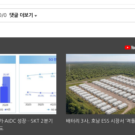
0/0
댓글 더보기
·AIDC 성장…SKT 2분기
배터리 3사, 호남 ESS 시장서 ‘격돌
도