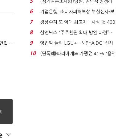
5
(정기여론조사)①당심, 김민석·정청래
'초접전'…대통령 ...
6
기업은행, 소비자피해보상 부실심사·보
이스피싱 공시 ...
7
경상수지 또 역대 최고치…사상 첫 400
억달러에 '3% 성...
8
삼전닉스 “주주환원 확대 방안 마련”…
로이터에 성명...
9
영업익 늘린 LGU+…보안·AIDC '신사
"AWS·MS·구글 수요 잡아라"…에퀴닉스, 제2데이터센터 건립 속도
업 드라이브'...
10
(단독)⑩파리바게뜨 가맹점 41% '용역
제빵기사 없어'…고...
순