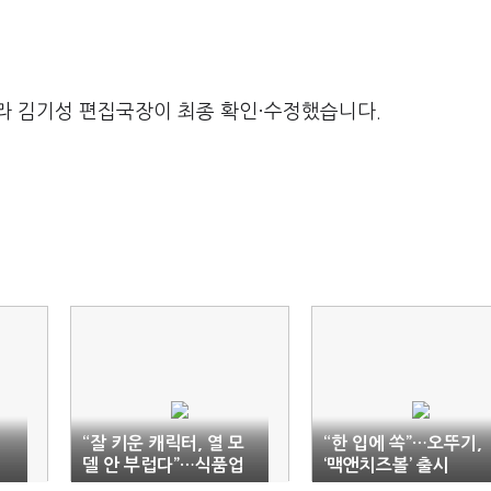
라 김기성 편집국장이 최종 확인·수정했습니다.
시
“잘 키운 캐릭터, 열 모
“한 입에 쏙”…오뚜기,
델 안 부럽다”…식품업
‘맥앤치즈볼’ 출시
계 캐릭터 열풍