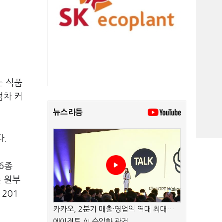
는 식품
점차 커
뉴스리듬
다.
6종
는 원부
201
카카오, 2분기 매출·영업익 역대 최대…
에이전트 AI 수익화 관건