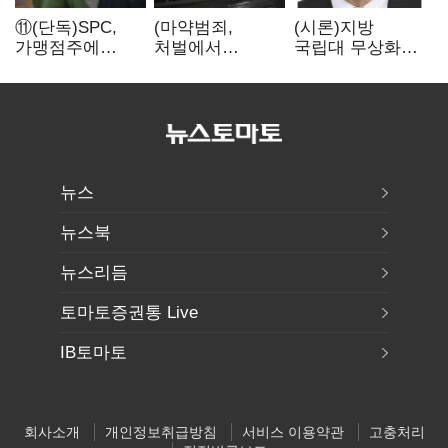
⑪(단독)SPC,
(마약범죄,
(시론)지방
가맹점주에
처벌에서
국립대 무상화와
"용역계약
치료로)③(단독)
대학개혁
해지하라"...
법무부,
내팽개친
마약재활과 4곳
'사회적합의'
→13곳
확대…'교정청'
밑그림
뉴스
뉴스북
뉴스리듬
토마토증권통 Live
IB토마토
회사소개
개인정보취급방침
서비스 이용약관
고충처리