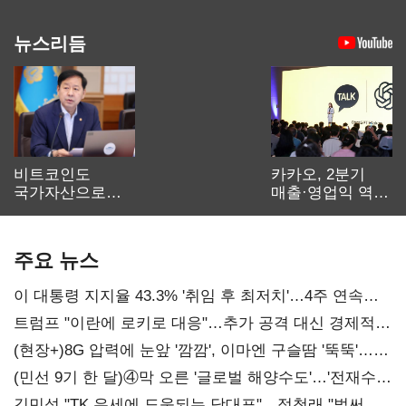
뉴스리듬
비트코인도
카카오, 2분기
국가자산으로…'
매출·영업익 역대
보관·평가·처분'
최대…에이전트
기준은 숙제
AI 수익화 관건
주요 뉴스
이 대통령 지지율 43.3% '취임 후 최저치'…4주 연속
'하락'
트럼프 "이란에 로키로 대응"…추가 공격 대신 경제적
압박 시사
(현장+)8G 압력에 눈앞 '깜깜', 이마엔 구슬땀 '뚝뚝'…
화려한 에어쇼 뒤 땀방울
(민선 9기 한 달)④막 오른 '글로벌 해양수도'…'전재수
리더십' 시험대
김민석 "TK 유세에 도움되는 당대표"…정청래 "벌써