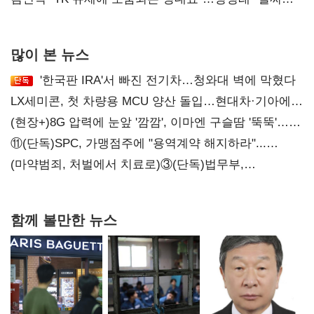
대표된 양 당직 배분"
많이 본 뉴스
'한국판 IRA'서 빠진 전기차…청와대 벽에 막혔다
LX세미콘, 첫 차량용 MCU 양산 돌입…현대차·기아에
공급
(현장+)8G 압력에 눈앞 '깜깜', 이마엔 구슬땀 '뚝뚝'…
화려한 에어쇼 뒤 땀방울
⑪(단독)SPC, 가맹점주에 "용역계약 해지하라"...
내팽개친 '사회적합의'
(마약범죄, 처벌에서 치료로)③(단독)법무부,
마약재활과 4곳→13곳 확대…'교정청' 밑그림
함께 볼만한 뉴스