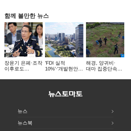
0.86%p(2보)
함께 볼만한 뉴스
장윤기 은폐·조작
'FDI 실적
해경, 양귀비·
이후로도
10%'·'개발현안
대마 집중단속…
정보유출·
산적'…
4개월 동안
내부비위…경찰
인천경제청장
249명 검거
신뢰는 어디에
구원투수 찾기
뉴스
뉴스북