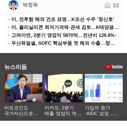
박창욱
미, 전투함 해외 건조 표명…K조선 수주 ‘청신호’
미, 폴리실리콘 최저가격제·관세 검토…K태양광 입지 확대 기대
고려아연, 2분기 영업익 5870억…전년비 126.8%↑
두산퓨얼셀, SOFC 핵심부품 첫 해외 수출…창사 이래 최대 규모
뉴스리듬
비트코인도
카카오, 2분기
가입자 증가
국가자산으로…'
매출·영업익 역대
·AIDC 성장…
보관·평가·처분'
최대…에이전트
SKT 2분기 성장
기준은 숙제
AI 수익화 관건
본궤도