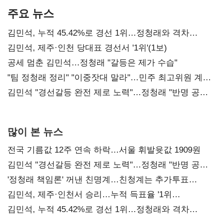
주요 뉴스
김민석, 누적 45.42%로 경선 1위…정청래와 격차
0.86%p(2보)
김민석, 제주·인천 당대표 경선서 '1위'(1보)
공세 멈춘 김민석…정청래 "갈등은 제가 수습"
"팀 정청래 정리" "이중잣대 말라"…민주 최고위원 계파
다툼 격화
김민석 "경선갈등 완전 제로 노력"…정청래 "반명 공세
사과부터"
많이 본 뉴스
전국 기름값 12주 연속 하락…서울 휘발윳값 1909원
김민석 "경선갈등 완전 제로 노력"…정청래 "반명 공세
사과부터"
'정청래 책임론' 꺼낸 친명계…친청계는 추가투표
때리기
김민석, 제주·인천서 승리…누적 득표율 '1위
탈환'(종합)
김민석, 누적 45.42%로 경선 1위…정청래와 격차